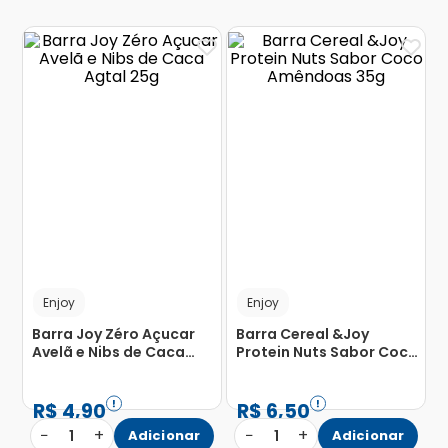
Enjoy
Enjoy
Barra Joy Zéro Açucar
Barra Cereal &Joy
Avelã e Nibs de Caca
Protein Nuts Sabor Coco
Agtal 25g
Amêndoas 35g
R$
4
,
90
R$
6
,
50
−
+
−
+
1
Adicionar
1
Adicionar