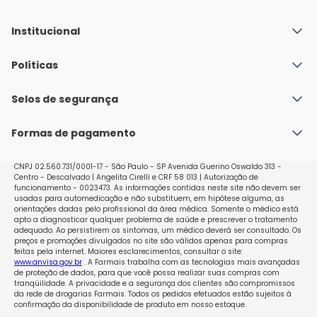
Institucional
Quem Somos
Políticas
Fale conosco
Política de Envio
Selos de segurança
Nossas lojas
Política de Privacidade e Segurança
Seja um franqueado
Formas de pagamento
Políticas de Trocas e Devoluções
Perguntas Frequentes - Faq
CNPJ 02.560.731/0001-17 - São Paulo - SP Avenida Guerino Oswaldo 313 -
Centro - Descalvado | Angelita Cirelli e CRF 58 013 | Autorização de
funcionamento - 0023473. As informações contidas neste site não devem ser
usadas para automedicação e não substituem, em hipótese alguma, as
orientações dadas pelo profissional da área médica. Somente o médico está
apto a diagnosticar qualquer problema de saúde e prescrever o tratamento
adequado. Ao persistirem os sintomas, um médico deverá ser consultado. Os
preços e promoções divulgados no site são válidos apenas para compras
feitas pela internet. Maiores esclarecimentos, consultar o site:
www.anvisa.gov.br
. A Farmais trabalha com as tecnologias mais avançadas
de proteção de dados, para que você possa realizar suas compras com
tranqüilidade. A privacidade e a segurança dos clientes são compromissos
da rede de drogarias Farmais. Todos os pedidos efetuados estão sujeitos à
confirmação da disponibilidade de produto em nosso estoque.