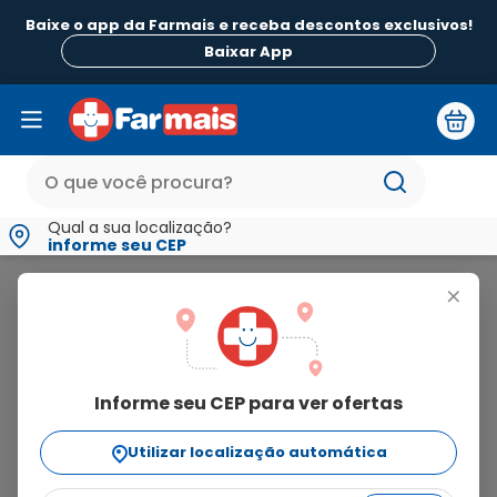
Baixe o app da Farmais e receba descontos exclusivos!
Baixar App
Qual a sua localização?
informe seu CEP
Enjoy
+
enjoy
Informe seu CEP para ver ofertas
6
produtos
Utilizar localização automática
Ordenar Por
relevância