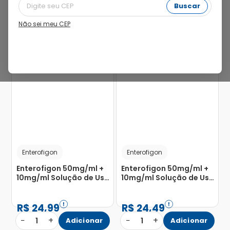
Buscar
Não sei meu CEP
28%
37%
Enterofigon
Enterofigon
Enterofigon 50mg/ml +
Enterofigon 50mg/ml +
10mg/ml Solução de Uso
10mg/ml Solução de Uso
Oral Sabor Pêssego
Oral Sabor Abacaxi
150ml
Frasco 150ml
R$
24
,
99
R$
24
,
49
−
+
−
+
1
Adicionar
1
Adicionar