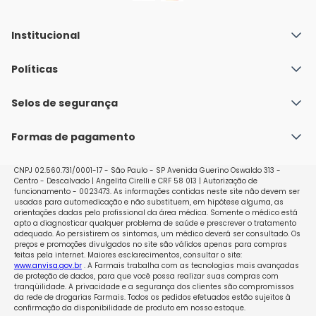
Institucional
Quem Somos
Políticas
Fale conosco
Política de Envio
Selos de segurança
Nossas lojas
Política de Privacidade e Segurança
Seja um franqueado
Formas de pagamento
Políticas de Trocas e Devoluções
Perguntas Frequentes - Faq
CNPJ 02.560.731/0001-17 - São Paulo - SP Avenida Guerino Oswaldo 313 -
Centro - Descalvado | Angelita Cirelli e CRF 58 013 | Autorização de
funcionamento - 0023473. As informações contidas neste site não devem ser
usadas para automedicação e não substituem, em hipótese alguma, as
orientações dadas pelo profissional da área médica. Somente o médico está
apto a diagnosticar qualquer problema de saúde e prescrever o tratamento
adequado. Ao persistirem os sintomas, um médico deverá ser consultado. Os
preços e promoções divulgados no site são válidos apenas para compras
feitas pela internet. Maiores esclarecimentos, consultar o site:
www.anvisa.gov.br
. A Farmais trabalha com as tecnologias mais avançadas
de proteção de dados, para que você possa realizar suas compras com
tranqüilidade. A privacidade e a segurança dos clientes são compromissos
da rede de drogarias Farmais. Todos os pedidos efetuados estão sujeitos à
confirmação da disponibilidade de produto em nosso estoque.