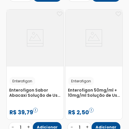
Enterofigon
Enterofigon
Enterofigon Sabor
Enterofigon 50mg/ml +
Abacaxi Solução de Uso
10mg/ml Solução de Uso
Oral 150ml
Oral Sabor Pêssego
Flaconete 10ml
R$
39
,
79
R$
2
,
50
−
+
−
+
1
Adicionar
1
Adicionar