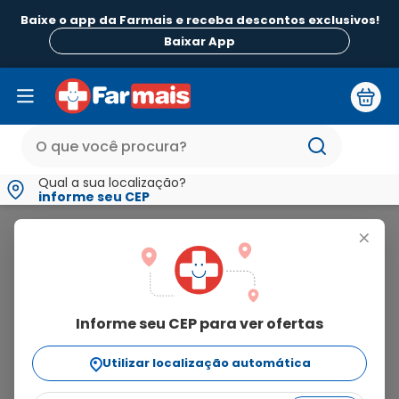
Baixe o app da Farmais e receba descontos exclusivos!
B
Baixar App
Qual a sua localização?
informe seu CEP
Enterofigon
+
enterofigon
Informe seu CEP para ver ofertas
7
produtos
Utilizar localização automática
Ordenar Por
relevância