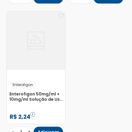
Enterofigon
Enterofigon 50mg/ml +
10mg/ml Solução de Uso
Oral Sabor Abacaxi
Flaconete 10ml
R$
2
,
24
−
+
Adicionar