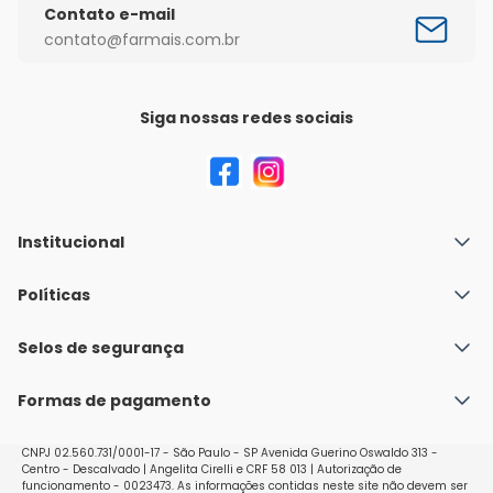
Contato e-mail
contato@farmais.com.br
Siga nossas redes sociais
Institucional
Quem Somos
Políticas
Fale conosco
Política de Envio
Selos de segurança
Nossas lojas
Política de Privacidade e Segurança
Seja um franqueado
Formas de pagamento
Políticas de Trocas e Devoluções
Perguntas Frequentes - Faq
CNPJ 02.560.731/0001-17 - São Paulo - SP Avenida Guerino Oswaldo 313 -
Centro - Descalvado | Angelita Cirelli e CRF 58 013 | Autorização de
funcionamento - 0023473. As informações contidas neste site não devem ser