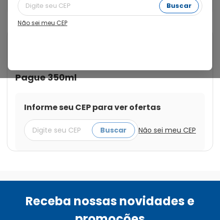
500ml Pague 350ml
Buscar
Não sei meu CEP
Cod.:
7891268400113
Listerine
Enxaguante Bucal Antisséptico
Listerine Cool Mint Leve 500ml
Pague 350ml
Informe seu CEP para ver ofertas
Buscar
Não sei meu CEP
Receba nossas novidades e
promoções