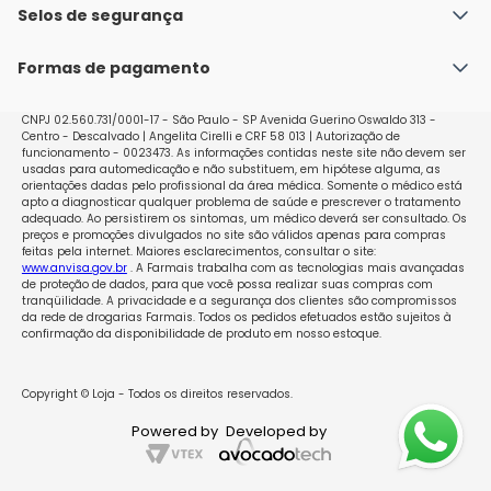
Política de Envio
Selos de segurança
Nossas lojas
Política de Privacidade e Segurança
Seja um franqueado
Formas de pagamento
Políticas de Trocas e Devoluções
Perguntas Frequentes - Faq
CNPJ 02.560.731/0001-17 - São Paulo - SP Avenida Guerino Oswaldo 313 -
Centro - Descalvado | Angelita Cirelli e CRF 58 013 | Autorização de
funcionamento - 0023473. As informações contidas neste site não devem ser
usadas para automedicação e não substituem, em hipótese alguma, as
orientações dadas pelo profissional da área médica. Somente o médico está
apto a diagnosticar qualquer problema de saúde e prescrever o tratamento
adequado. Ao persistirem os sintomas, um médico deverá ser consultado. Os
preços e promoções divulgados no site são válidos apenas para compras
feitas pela internet. Maiores esclarecimentos, consultar o site:
www.anvisa.gov.br
. A Farmais trabalha com as tecnologias mais avançadas
de proteção de dados, para que você possa realizar suas compras com
tranqüilidade. A privacidade e a segurança dos clientes são compromissos
da rede de drogarias Farmais. Todos os pedidos efetuados estão sujeitos à
confirmação da disponibilidade de produto em nosso estoque.
Copyright © Loja - Todos os direitos reservados.
Powered by
Developed by