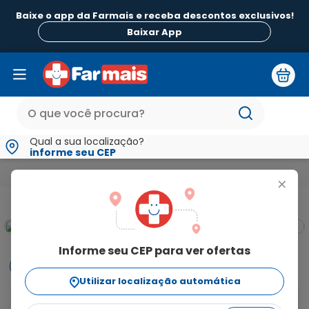
Baixe o app da Farmais e receba descontos exclusivos!
Baixar App
Qual a sua localização?
informe seu CEP
Beleza e Higiene
Higiene Bucal da Família
Enxaguatórios Buc
+
Informe seu CEP para ver ofertas
Informações
Utilizar localização automática
O Cepacol Menta é um enxaguante bucal que 