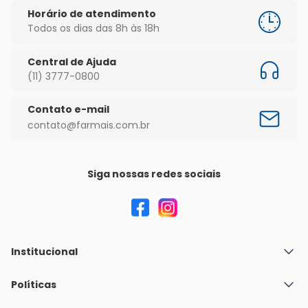
Horário de atendimento
Todos os dias das 8h às 18h
Central de Ajuda
(11) 3777-0800
Contato e-mail
contato@farmais.com.br
Siga nossas redes sociais
Institucional
Quem Somos
Políticas
Fale conosco