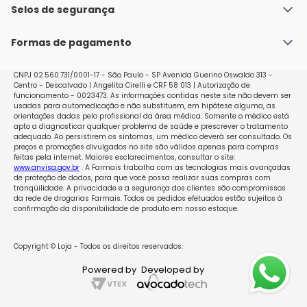
Política de Envio
Selos de segurança
Nossas lojas
Política de Privacidade e Segurança
Seja um franqueado
Formas de pagamento
Políticas de Trocas e Devoluções
Perguntas Frequentes - Faq
CNPJ 02.560.731/0001-17 - São Paulo - SP Avenida Guerino Oswaldo 313 -
Centro - Descalvado | Angelita Cirelli e CRF 58 013 | Autorização de
funcionamento - 0023473. As informações contidas neste site não devem ser
usadas para automedicação e não substituem, em hipótese alguma, as
orientações dadas pelo profissional da área médica. Somente o médico está
apto a diagnosticar qualquer problema de saúde e prescrever o tratamento
adequado. Ao persistirem os sintomas, um médico deverá ser consultado. Os
preços e promoções divulgados no site são válidos apenas para compras
feitas pela internet. Maiores esclarecimentos, consultar o site:
www.anvisa.gov.br
. A Farmais trabalha com as tecnologias mais avançadas
de proteção de dados, para que você possa realizar suas compras com
tranqüilidade. A privacidade e a segurança dos clientes são compromissos
da rede de drogarias Farmais. Todos os pedidos efetuados estão sujeitos à
confirmação da disponibilidade de produto em nosso estoque.
Copyright © Loja - Todos os direitos reservados.
Powered by
Developed by