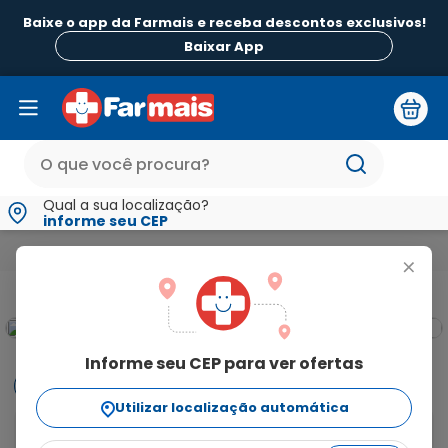
Baixe o app da Farmais e receba descontos exclusivos!
B
Baixar App
Qual a sua localização?
informe seu CEP
Beleza e Higiene
Higiene Bucal da Família
Enxaguatórios Buc
+
Informe seu CEP para ver ofertas
Informações
Utilizar localização automática
O Listerine Whitening é um branqueador em formato 