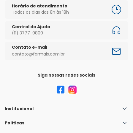
Horário de atendimento
Todos os dias das 8h às 18h
Central de Ajuda
(11) 3777-0800
Contato e-mail
contato@farmais.com.br
Siga nossas redes sociais
Institucional
Quem Somos
Políticas
Fale conosco