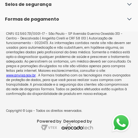
Política de Envio
Selos de segurança
Nossas lojas
Política de Privacidade e Segurança
Seja um franqueado
Formas de pagamento
Políticas de Trocas e Devoluções
Perguntas Frequentes - Faq
CNPJ 02.560.731/0001-17 - São Paulo - SP Avenida Guerino Oswaldo 313 -
Centro - Descalvado | Angelita Cirelli e CRF 58 013 | Autorização de
funcionamento - 0023473. As informações contidas neste site não devem ser
usadas para automedicação e não substituem, em hipótese alguma, as
orientações dadas pelo profissional da área médica. Somente o médico está
apto a diagnosticar qualquer problema de saúde e prescrever o tratamento
adequado. Ao persistirem os sintomas, um médico deverá ser consultado. Os
preços e promoções divulgados no site são válidos apenas para compras
feitas pela internet. Maiores esclarecimentos, consultar o site:
www.anvisa.gov.br
. A Farmais trabalha com as tecnologias mais avançadas
de proteção de dados, para que você possa realizar suas compras com
tranqüilidade. A privacidade e a segurança dos clientes são compromissos
da rede de drogarias Farmais. Todos os pedidos efetuados estão sujeitos à
confirmação da disponibilidade de produto em nosso estoque.
Copyright © Loja - Todos os direitos reservados.
Powered by
Developed by