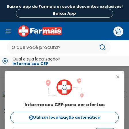
Baixe o app da Farmais e receba descontos exclusivos!
Baixar App
Qual a sua localização?
informe seu CEP
Beleza e Higiene
Para Pele
Hidratantes
Esfoliante Faci
+
Informe seu CEP para ver ofertas
Informações
Utilizar localização automática
O Esfoliante NEUTROGENA® PURIFIED SKIN® oferece uma 