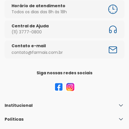
Horário de atendimento
Todos os dias das 8h às 18h
Central de Ajuda
(11) 3777-0800
Contato e-mail
contato@farmais.com.br
Siga nossas redes sociais
Institucional
Quem Somos
Políticas
Fale conosco