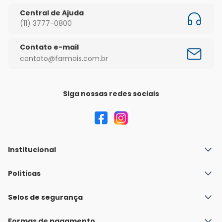
Central de Ajuda
(11) 3777-0800
Contato e-mail
contato@farmais.com.br
Siga nossas redes sociais
Institucional
Quem Somos
Políticas
Fale conosco
Política de Envio
Selos de segurança
Nossas lojas
Política de Privacidade e Segurança
Seja um franqueado
Formas de pagamento