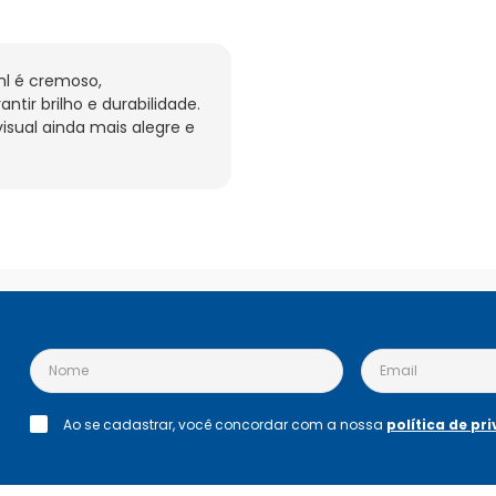
l é cremoso, 
tir brilho e durabilidade. 
sual ainda mais alegre e 
Ao se cadastrar, você concordar com a nossa
política de pr