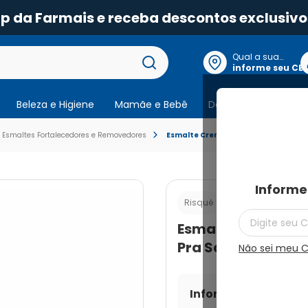
pp da Farmais e receba descontos exclusivo
Qual a sua
localização?
informe seu CE
Beleza e Higiene
Mamãe e Bebê
Dermocosmeticos
Esmaltes Fortalecedores e Removedores
Esmalte Cremoso Risqué Chamei o Ze
Informe
Cod.:
789118202091
Risqué
Esmalte Cremoso 
Pra Sair 8ml
Não sei meu 
Informe seu CEP par