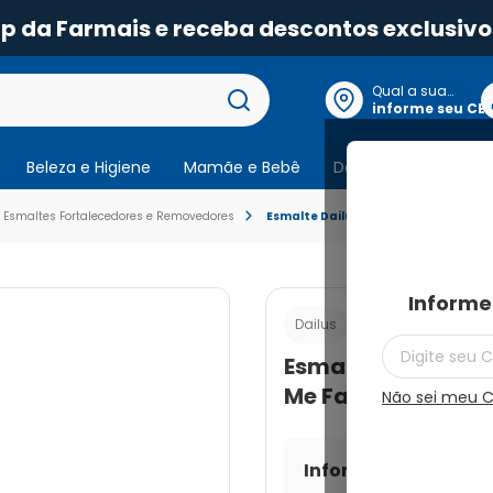
pp da Farmais e receba descontos exclusivo
Qual a sua
localização?
informe seu CE
Beleza e Higiene
Mamãe e Bebê
Dermocosmeticos
Esmaltes Fortalecedores e Removedores
Esmalte Dailus Top Coat Era Glitter
Informe
Cod.:
789422202795
Dailus
Esmalte Dailus Top
Me Faltava 8ml
Não sei meu 
Informe seu CEP par