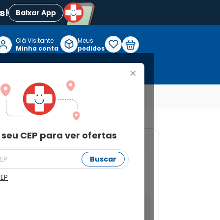
s!
Baixar App
Olá Visitante

Meus
P
Minha conta
pedidos
+
Reabilitação e Longevidade
 Que Me Faltava 8ml
 seu CEP para ver ofertas
1
Buscar
 Coat Era Glitter Que
CEP
a ver ofertas