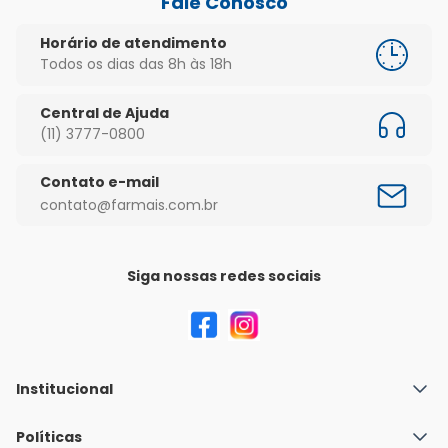
Fale Conosco
Horário de atendimento
Todos os dias das 8h às 18h
Central de Ajuda
(11) 3777-0800
Contato e-mail
contato@farmais.com.br
Siga nossas redes sociais
Institucional
Quem Somos
Políticas