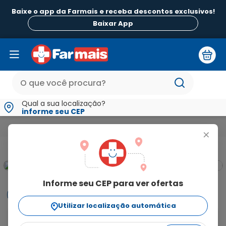
Baixe o app da Farmais e receba descontos exclusivos!
Baixar App
Qual a sua localização?
informe seu CEP
Beleza e Higiene
Cuidado dos Pés e Mãos
Esmaltes Fortalec
+
Informe seu CEP para ver ofertas
Informações
Utilizar localização automática
O que é e para que serve o Esmalte Cremoso Risqué É 