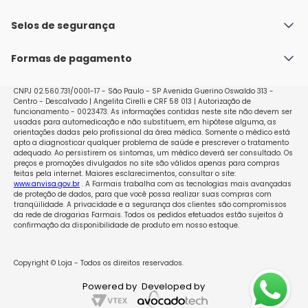
Fale conosco
Política de Envio
Selos de segurança
Nossas lojas
Política de Privacidade e Segurança
Seja um franqueado
Formas de pagamento
Políticas de Trocas e Devoluções
Perguntas Frequentes - Faq
CNPJ 02.560.731/0001-17 - São Paulo - SP Avenida Guerino Oswaldo 313 -
Centro - Descalvado | Angelita Cirelli e CRF 58 013 | Autorização de
funcionamento - 0023473. As informações contidas neste site não devem ser
usadas para automedicação e não substituem, em hipótese alguma, as
orientações dadas pelo profissional da área médica. Somente o médico está
apto a diagnosticar qualquer problema de saúde e prescrever o tratamento
adequado. Ao persistirem os sintomas, um médico deverá ser consultado. Os
preços e promoções divulgados no site são válidos apenas para compras
feitas pela internet. Maiores esclarecimentos, consultar o site:
www.anvisa.gov.br
. A Farmais trabalha com as tecnologias mais avançadas
de proteção de dados, para que você possa realizar suas compras com
tranqüilidade. A privacidade e a segurança dos clientes são compromissos
da rede de drogarias Farmais. Todos os pedidos efetuados estão sujeitos à
confirmação da disponibilidade de produto em nosso estoque.
Copyright © Loja - Todos os direitos reservados.
Powered by
Developed by