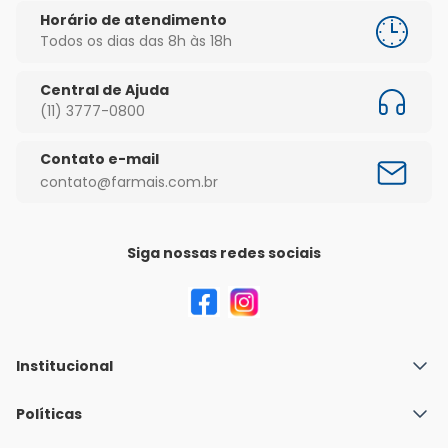
Horário de atendimento
Todos os dias das 8h às 18h
Central de Ajuda
(11) 3777-0800
Contato e-mail
contato@farmais.com.br
Siga nossas redes sociais
Institucional
Quem Somos
Políticas
Fale conosco