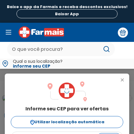
Baixe o app da Farmais e receba descontos exclusivos!
Baixar App
Qual a sua localização?
informe seu CEP
Beleza e Higiene
Cuidado dos Pés e Mãos
Esmaltes Fortalec
+
Informe seu CEP para ver ofertas
Informações
Utilizar localização automática
O esmalte risqué diamond gel veludo rosé tem a 