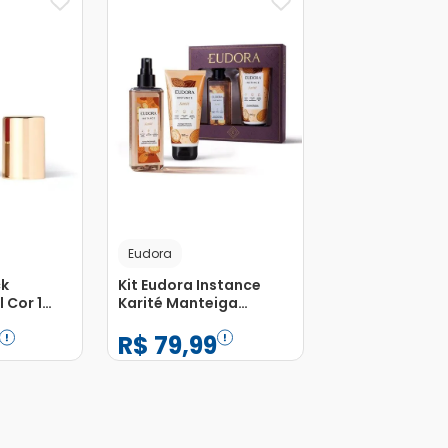
Eudora
ck
Kit Eudora Instance
 Cor 1
Karité Manteiga
 5g
Hidratante 180ml + 1
R$
79
,
99
Spray Perfumado
200ml
−
+
1
Adicionar
Adicionar