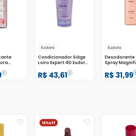
Eudora
Eudora
tante
Condicionador Siàge
Desodorante
dora
Loiro Expert 4D Eudora
Spray Magnifi
tas
200ml
9
R$
43
,
61
R$
31
,
99
00ml
−
+
−
+
1
1
Adicionar
Adicionar
16%