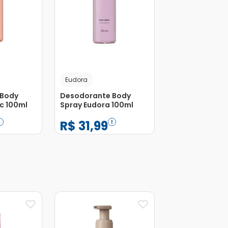
Eudora
 Body
Desodorante Body
c 100ml
Spray Eudora 100ml
R$
31
,
99
−
+
1
Adicionar
Adicionar