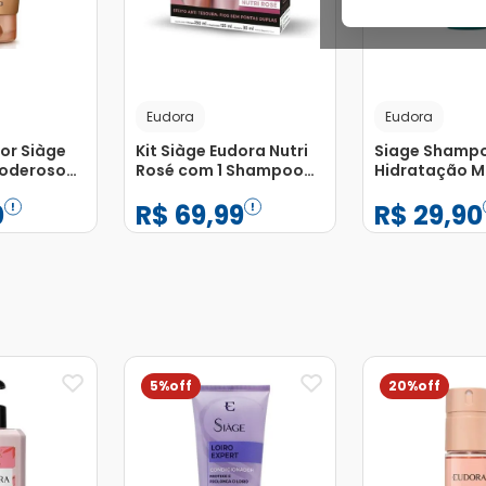
Eudora
Eudora
or Siàge
Kit Siàge Eudora Nutri
Siage Shamp
Poderosos
Rosé com 1 Shampoo
Hidratação M
l
250ml + 1
250ml
0
R$
69
,
99
R$
29
,
90
Condicionador 250ml +
1 Leave In 30ml
−
+
−
+
1
1
Adicionar
Adicionar
5%
20%