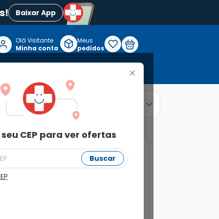
s!
Baixar App
Olá Visitante

Meus
P
Minha conta
pedidos
+
Reabilitação e Longevidade
relevância
ordenar por
 seu CEP para ver ofertas
7%
Buscar
CEP