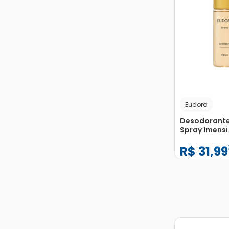
Eudora
Desodorante
Spray Imensi
R$
31
,
99
−
+
1