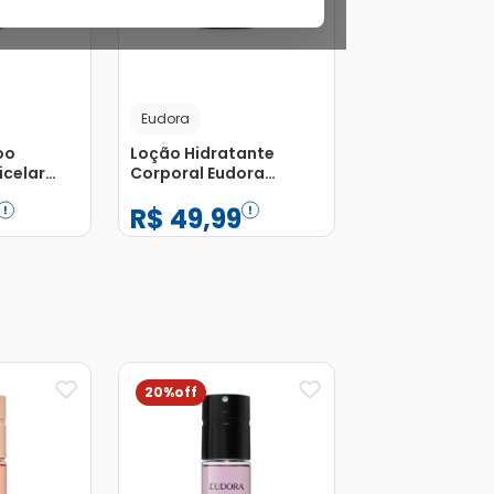
Eudora
oo
Loção Hidratante
icelar
Corporal Eudora
Instance Karité 400ml
R$
49
,
99
−
+
1
Adicionar
Adicionar
20%