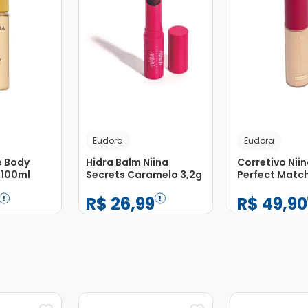
Eudora
Eudora
 Body
Hidra Balm Niina
Corretivo Nii
 100ml
Secrets Caramelo 3,2g
Perfect Match
10ml
R$
26
,
99
R$
49
,
90
−
+
−
+
1
1
Adicionar
Adicionar