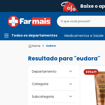
Baixe o a
Todos os departamentos
Medicamentos e Saúde
Eudora
eudora
Departamento
33%
Categoria
Beleza e Higiene
Mamãe e Bebê
Subcategoria
Higiene do Bebê
Medicamentos e
Medicamentos de A
Saúde