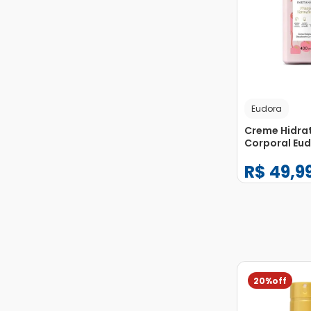
Eudora
Creme Hidra
Corporal Eu
Instance Fru
R$
49
,
9
Vermelhas 4
−
+
1
20%