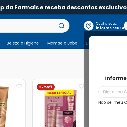
pp da Farmais e receba descontos exclusivo
Qual a sua
localização?
informe seu CE
Beleza e Higiene
Mamãe e Bebê
Dermocosmeticos
231
produtos
Informe
22%
33%
Não sei meu 