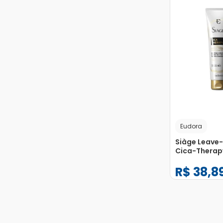
Eudora
Siàge Leave
Cica-Therap
R$
38
,
8
−
+
1