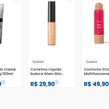
Eudora
Eudora
-In Creme
Corretivo Líquido
Contorno Sti
y 100ml
Eudora Glam Skin
Multifuncional
Perfection Bege Médio
Niina Secrets
9
R$
29
,
90
R$
49
,
90
2 6,4g
−
+
−
+
1
1
Adicionar
Adicionar