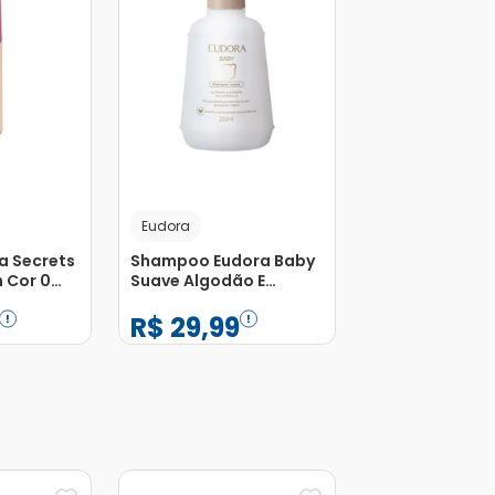
Eudora
na Secrets
Shampoo Eudora Baby
 Cor 0
Suave Algodão E
Extrato de Calêndula
R$
29
,
99
200ml
−
+
1
Adicionar
Adicionar