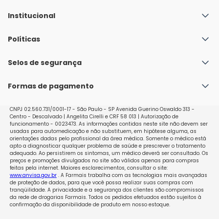
Institucional
Quem Somos
Políticas
Fale conosco
Política de Envio
Selos de segurança
Nossas lojas
Política de Privacidade e Segurança
Seja um franqueado
Formas de pagamento
Políticas de Trocas e Devoluções
Perguntas Frequentes - Faq
CNPJ 02.560.731/0001-17 - São Paulo - SP Avenida Guerino Oswaldo 313 -
Centro - Descalvado | Angelita Cirelli e CRF 58 013 | Autorização de
funcionamento - 0023473. As informações contidas neste site não devem ser
usadas para automedicação e não substituem, em hipótese alguma, as
orientações dadas pelo profissional da área médica. Somente o médico está
apto a diagnosticar qualquer problema de saúde e prescrever o tratamento
adequado. Ao persistirem os sintomas, um médico deverá ser consultado. Os
preços e promoções divulgados no site são válidos apenas para compras
feitas pela internet. Maiores esclarecimentos, consultar o site:
www.anvisa.gov.br
. A Farmais trabalha com as tecnologias mais avançadas
de proteção de dados, para que você possa realizar suas compras com
tranqüilidade. A privacidade e a segurança dos clientes são compromissos
da rede de drogarias Farmais. Todos os pedidos efetuados estão sujeitos à
confirmação da disponibilidade de produto em nosso estoque.