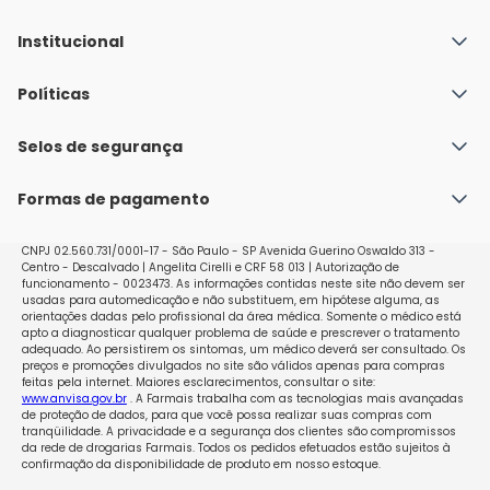
Institucional
Quem Somos
Políticas
Fale conosco
Política de Envio
Selos de segurança
Nossas lojas
Política de Privacidade e Segurança
Seja um franqueado
Formas de pagamento
Políticas de Trocas e Devoluções
Perguntas Frequentes - Faq
CNPJ 02.560.731/0001-17 - São Paulo - SP Avenida Guerino Oswaldo 313 -
Centro - Descalvado | Angelita Cirelli e CRF 58 013 | Autorização de
funcionamento - 0023473. As informações contidas neste site não devem ser
usadas para automedicação e não substituem, em hipótese alguma, as
orientações dadas pelo profissional da área médica. Somente o médico está
apto a diagnosticar qualquer problema de saúde e prescrever o tratamento
adequado. Ao persistirem os sintomas, um médico deverá ser consultado. Os
preços e promoções divulgados no site são válidos apenas para compras
feitas pela internet. Maiores esclarecimentos, consultar o site:
www.anvisa.gov.br
. A Farmais trabalha com as tecnologias mais avançadas
de proteção de dados, para que você possa realizar suas compras com
tranqüilidade. A privacidade e a segurança dos clientes são compromissos
da rede de drogarias Farmais. Todos os pedidos efetuados estão sujeitos à
confirmação da disponibilidade de produto em nosso estoque.