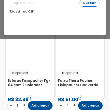
Buscar
Não sei meu CEP
Fisiopauher
Fisiopauher
Esferas Fisiopauher Fg-
Faixa Thera Pauher
04 com 2 Unidades
Fisiopauher Cor Verde
Médio com 1 Unidade
R$
32
,
49
R$
51
,
00
−
+
−
+
1
Adicionar
1
Adicionar