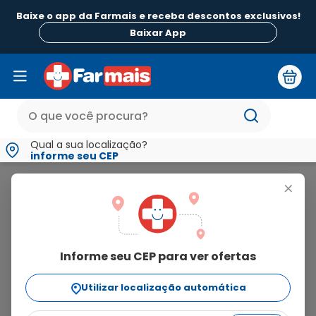
Baixe o app da Farmais e receba descontos exclusivos!
Baixar App
Qual a sua localização?
informe seu CEP
Fisiopauher
+
fisiopauher
Informe seu CEP para ver ofertas
3
produtos
Utilizar localização automática
Ordenar Por
relevância