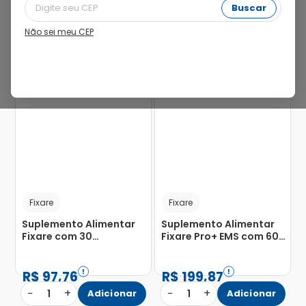
Buscar
Não sei meu CEP
30%
20%
Fixare
Fixare
Suplemento Alimentar
Suplemento Alimentar
Fixare com 30
Fixare Pro+ EMS com 60
Comprimidos
Comprimidos
Revestidos
Efervescentes
R$
97
,
76
R$
199
,
87
−
+
−
+
1
Adicionar
1
Adicionar