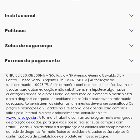
Institucional
Quem Somos
Políticas
Fale conosco
Política de Envio
Selos de segurança
Nossas lojas
Política de Privacidade e Segurança
Seja um franqueado
Formas de pagamento
Políticas de Trocas e Devoluções
Perguntas Frequentes - Faq
CNPJ 02.560.731/0001-17 - São Paulo - SP Avenida Guerino Oswaldo 313 -
Centro - Descalvado | Angelita Cirelli e CRF 58 013 | Autorização de
funcionamento - 0023473. As informações contidas neste site não devem ser
usadas para automedicação e não substituem, em hipótese alguma, as
orientações dadas pelo profissional da área médica. Somente o médico está
apto a diagnosticar qualquer problema de saúde e prescrever o tratamento
adequado. Ao persistirem os sintomas, um médico deverá ser consultado. Os
preços e promoções divulgados no site são válidos apenas para compras
feitas pela internet. Maiores esclarecimentos, consultar o site:
www.anvisa.gov.br
. A Farmais trabalha com as tecnologias mais avançadas
de proteção de dados, para que você possa realizar suas compras com
tranqüilidade. A privacidade e a segurança dos clientes são compromissos
da rede de drogarias Farmais. Todos os pedidos efetuados estão sujeitos à
confirmação da disponibilidade de produto em nosso estoque.