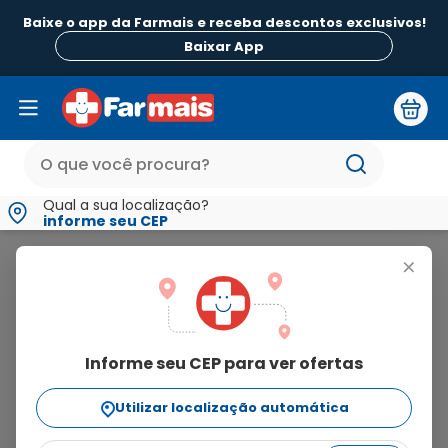
Baixe o app da Farmais e receba descontos exclusivos!
Baixar App
Qual a sua localização?
informe seu CEP
Fixare
+
fixare
Informe seu CEP para ver ofertas
8
produtos
Utilizar localização automática
Ordenar Por
relevância