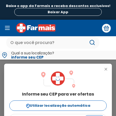
Baixe o app da Farmais e receba descontos exclusivos!
Baixar App
Qual a sua localização?
informe seu CEP
Fluxon
+
fluxon
Informe seu CEP para ver ofertas
2
produtos
Utilizar localização automática
Ordenar Por
relevância