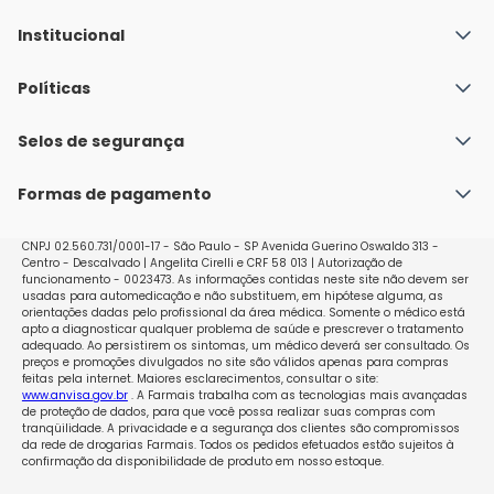
Institucional
Quem Somos
Políticas
Fale conosco
Política de Envio
Selos de segurança
Nossas lojas
Política de Privacidade e Segurança
Seja um franqueado
Formas de pagamento
Políticas de Trocas e Devoluções
Perguntas Frequentes - Faq
CNPJ 02.560.731/0001-17 - São Paulo - SP Avenida Guerino Oswaldo 313 -
Centro - Descalvado | Angelita Cirelli e CRF 58 013 | Autorização de
funcionamento - 0023473. As informações contidas neste site não devem ser
usadas para automedicação e não substituem, em hipótese alguma, as
orientações dadas pelo profissional da área médica. Somente o médico está
apto a diagnosticar qualquer problema de saúde e prescrever o tratamento
adequado. Ao persistirem os sintomas, um médico deverá ser consultado. Os
preços e promoções divulgados no site são válidos apenas para compras
feitas pela internet. Maiores esclarecimentos, consultar o site:
www.anvisa.gov.br
. A Farmais trabalha com as tecnologias mais avançadas
de proteção de dados, para que você possa realizar suas compras com
tranqüilidade. A privacidade e a segurança dos clientes são compromissos
da rede de drogarias Farmais. Todos os pedidos efetuados estão sujeitos à
confirmação da disponibilidade de produto em nosso estoque.