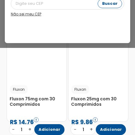
Buscar
Não sei meu CEP
32%
32%
Fluxon
Fluxon
Fluxon 75mg com 30
Fluxon 25mg com 30
Comprimidos
Comprimidos
R$
14
,
76
R$
9
,
86
−
+
−
+
1
Adicionar
1
Adicionar