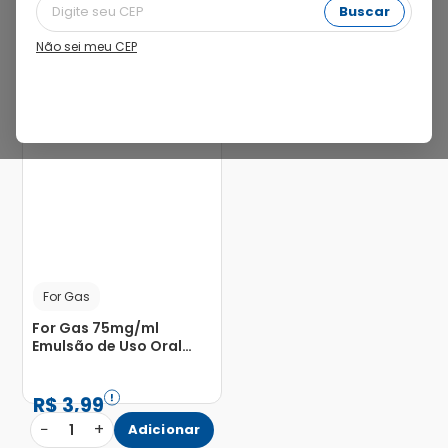
Buscar
Não sei meu CEP
74%
For Gas
For Gas 75mg/ml
Emulsão de Uso Oral
Frasco Gotejador 15ml
R$
3
,
99
−
+
1
Adicionar