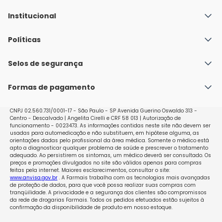
Institucional
Quem Somos
Políticas
Fale conosco
Política de Envio
Selos de segurança
Nossas lojas
Política de Privacidade e Segurança
Seja um franqueado
Formas de pagamento
Políticas de Trocas e Devoluções
Perguntas Frequentes - Faq
CNPJ 02.560.731/0001-17 - São Paulo - SP Avenida Guerino Oswaldo 313 -
Centro - Descalvado | Angelita Cirelli e CRF 58 013 | Autorização de
funcionamento - 0023473. As informações contidas neste site não devem ser
usadas para automedicação e não substituem, em hipótese alguma, as
orientações dadas pelo profissional da área médica. Somente o médico está
apto a diagnosticar qualquer problema de saúde e prescrever o tratamento
adequado. Ao persistirem os sintomas, um médico deverá ser consultado. Os
preços e promoções divulgados no site são válidos apenas para compras
feitas pela internet. Maiores esclarecimentos, consultar o site:
www.anvisa.gov.br
. A Farmais trabalha com as tecnologias mais avançadas
de proteção de dados, para que você possa realizar suas compras com
tranqüilidade. A privacidade e a segurança dos clientes são compromissos
da rede de drogarias Farmais. Todos os pedidos efetuados estão sujeitos à
confirmação da disponibilidade de produto em nosso estoque.