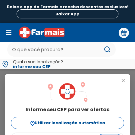
Baixe o app da Farmais e receba descontos exclusivos!
Baixar App
Qual a sua localização?
informe seu CEP
For Gas
+
for
gas
Informe seu CEP para ver ofertas
1
produto
Utilizar localização automática
Ordenar Por
relevância