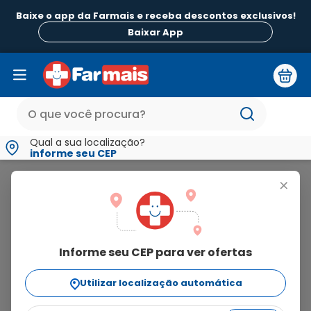
Baixe o app da Farmais e receba descontos exclusivos!
Baixar App
Qual a sua localização?
informe seu CEP
Foritus
+
foritus
Informe seu CEP para ver ofertas
1
produto
Utilizar localização automática
Ordenar Por
relevância