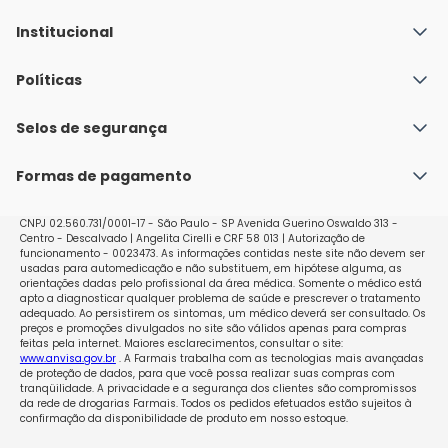
Institucional
Quem Somos
Políticas
Fale conosco
Política de Envio
Selos de segurança
Nossas lojas
Política de Privacidade e Segurança
Seja um franqueado
Formas de pagamento
Políticas de Trocas e Devoluções
Perguntas Frequentes - Faq
CNPJ 02.560.731/0001-17 - São Paulo - SP Avenida Guerino Oswaldo 313 -
Centro - Descalvado | Angelita Cirelli e CRF 58 013 | Autorização de
funcionamento - 0023473. As informações contidas neste site não devem ser
usadas para automedicação e não substituem, em hipótese alguma, as
orientações dadas pelo profissional da área médica. Somente o médico está
apto a diagnosticar qualquer problema de saúde e prescrever o tratamento
adequado. Ao persistirem os sintomas, um médico deverá ser consultado. Os
preços e promoções divulgados no site são válidos apenas para compras
feitas pela internet. Maiores esclarecimentos, consultar o site:
www.anvisa.gov.br
. A Farmais trabalha com as tecnologias mais avançadas
de proteção de dados, para que você possa realizar suas compras com
tranqüilidade. A privacidade e a segurança dos clientes são compromissos
da rede de drogarias Farmais. Todos os pedidos efetuados estão sujeitos à
confirmação da disponibilidade de produto em nosso estoque.