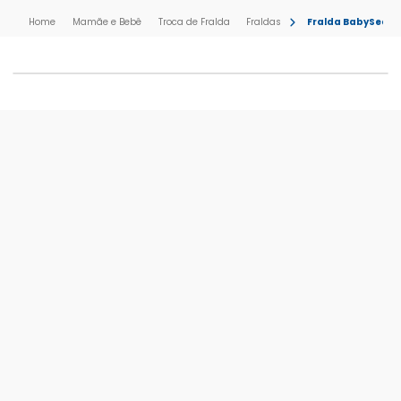
Mamãe e Bebê
Troca de Fralda
Fraldas
Fralda BabySec Ga