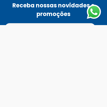
Receba nossas novidades e
promoções
Ao se cadastrar, você concordar com a nossa
política de
privacidade
Enviar
Fale Conosco
Horário de atendimento
Todos os dias das 8h às 18h