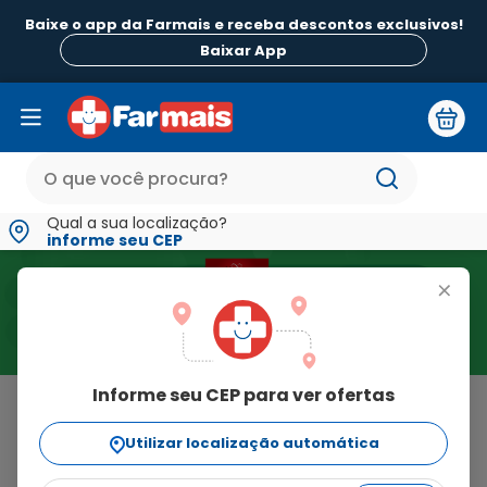
Baixe o app da Farmais e receba descontos exclusivos!
Baixar App
Qual a sua localização?
informe seu CEP
+
Informe seu CEP para ver ofertas
Home
>
Troca de Fralda
Resultado para "Troca de Fralda"
Utilizar localização automática