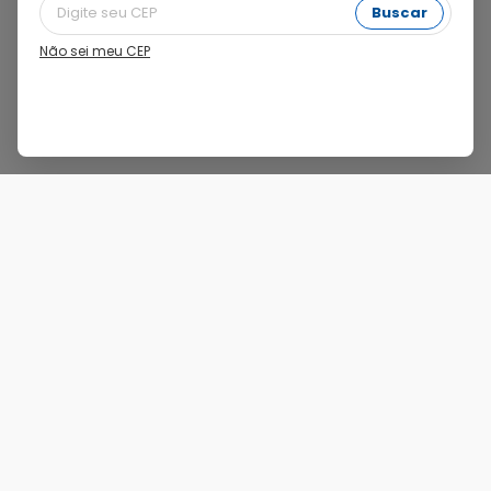
Filtros
Buscar
Não sei meu CEP
Nenhum produto encontrado para "
Troca de Fralda
".