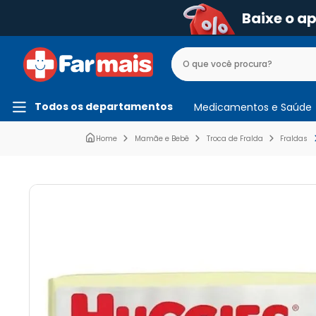
Baixe o a
Todos os departamentos
Medicamentos e Saúde
Mamãe e Bebê
Troca de Fralda
Fraldas