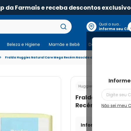
pp da Farmais e receba descontos exclusivo
Qual a sua
localização?
informe seu CE
Beleza e Higiene
Mamãe e Bebê
Dermocosmeticos
Fralda Huggies Natural Care Mega Recém Nascido com 34 Unidades
Informe
Cod.:
7896007552
Huggies
Fralda Huggies Na
Recém Nascido c
Não sei meu 
Informe seu CEP par