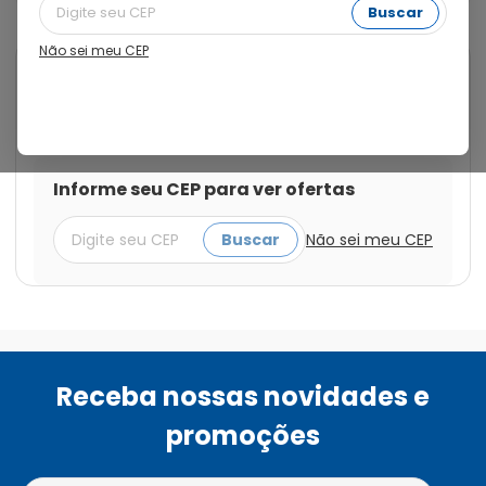
Buscar
Não sei meu CEP
Cod.:
7500435106627
Pampers
Fralda Pampers Confort Sec M
com 44 unidades
Informe seu CEP para ver ofertas
Buscar
Não sei meu CEP
Receba nossas novidades e
promoções