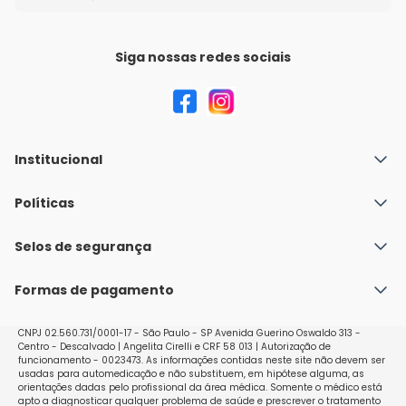
Siga nossas redes sociais
Institucional
Quem Somos
Políticas
Fale conosco
Política de Envio
Selos de segurança
Nossas lojas
Política de Privacidade e Segurança
Seja um franqueado
Formas de pagamento
Políticas de Trocas e Devoluções
Perguntas Frequentes - Faq
CNPJ 02.560.731/0001-17 - São Paulo - SP Avenida Guerino Oswaldo 313 -
Centro - Descalvado | Angelita Cirelli e CRF 58 013 | Autorização de
funcionamento - 0023473. As informações contidas neste site não devem ser
usadas para automedicação e não substituem, em hipótese alguma, as
orientações dadas pelo profissional da área médica. Somente o médico está
apto a diagnosticar qualquer problema de saúde e prescrever o tratamento