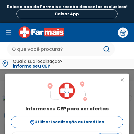
Baixe o app da Farmais e receba descontos exclusivos!
Baixar App
Qual a sua localização?
informe seu CEP
Mamãe e Bebê
Troca de Fralda
Fraldas
Fralda Pampers P
+
Informe seu CEP para ver ofertas
Informações
Utilizar localização automática
Fralda Pampers Premium Care Recém-Nascido RN+ 