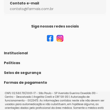
Contato e-mail
contato@farmais.com.br
Siga nossas redes sociais
Institucional
Quem Somos
Políticas
Fale conosco
Política de Envio
Selos de segurança
Nossas lojas
Política de Privacidade e Segurança
Formas de pagamento
Seja um franqueado
Políticas de Trocas e Devoluções
Perguntas Frequentes - Faq
CNPJ 02.560.731/0001-17 - São Paulo - SP Avenida Guerino Oswaldo 313 -
Centro - Descalvado | Angelita Cirelli e CRF 58 013 | Autorização de
funcionamento - 0023473. As informações contidas neste site não devem ser
usadas para automedicação e não substituem, em hipótese alguma, as
orientações dadas pelo profissional da área médica. Somente o médico está