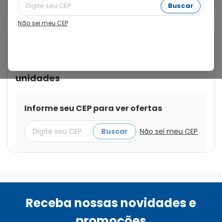
com 36 unidades
Buscar
Não sei meu CEP
Cod.:
7500435132534
Pampers
Fralda Pampers Premium Care
Recém-Nascido RN+ com 36
unidades
Informe seu CEP para ver ofertas
Buscar
Não sei meu CEP
Receba nossas novidades e
promoções