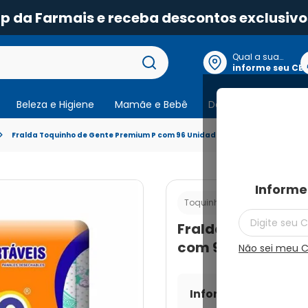
pp da Farmais e receba descontos exclusivo
Qual a sua
localização?
informe seu CE
Beleza e Higiene
Mamãe e Bebê
Dermocosmeticos
Fralda Toquinho de Gente Premium P com 96 Unidades
Informe
Cod.:
78
Toquinho De Gente
Fralda Toquinho 
com 96 Unidades
Não sei meu 
Informe seu CEP par