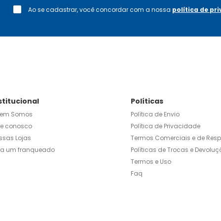
Ao se cadastrar, você concordar com a nossa
política de pr
stitucional
Políticas
em Somos
Política de Envio
le conosco
Política de Privacidade
ssas Lojas
Termos Comerciais e de Res
ja um franqueado
Políticas de Trocas e Devoluç
Termos e Uso
Faq