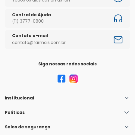
Central de Ajuda
(11) 3777-0800
Contato e-mail
contato@farmais.com.br
Siga nossas redes sociais
Institucional
Quem Somos
Políticas
Fale conosco
Política de Envio
Selos de segurança
Nossas lojas
Política de Privacidade e Segurança