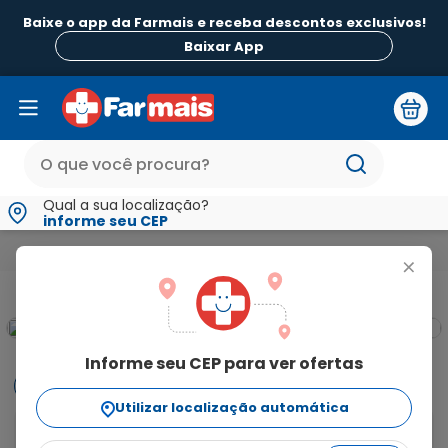
Baixe o app da Farmais e receba descontos exclusivos!
Baixar App
Qual a sua localização?
informe seu CEP
Mamãe e Bebê
Troca de Fralda
Fraldas
Fraldas Desca
+
Informe seu CEP para ver ofertas
Informações
Utilizar localização automática
As Fraldas Descartáveis Pampers Confort Sec 