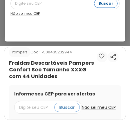
Tamanho XXXG com 44 Unidades oferecem até 12 
Buscar
horas de proteção, mantendo a pele do bebê seca e 
confortável. Indicadas para bebês acima de 19kg, 
Não sei meu CEP
possuem canais de ar que evitam irritações, além de 
um ajuste anatômico que garante liberdade de 
movimento e segurança.
Cod.:
7500435232944
Pampers
Fraldas Descartáveis Pampers
Confort Sec Tamanho XXXG
com 44 Unidades
Informe seu CEP para ver ofertas
Buscar
Não sei meu CEP