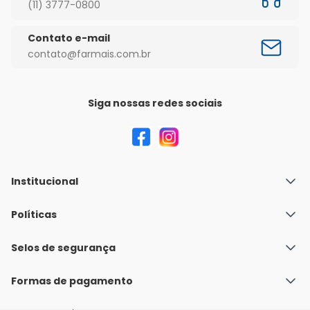
(11) 3777-0800
Contato e-mail
contato@farmais.com.br
Siga nossas redes sociais
Institucional
Quem Somos
Políticas
Fale conosco
Política de Envio
Selos de segurança
Nossas lojas
Política de Privacidade e Segurança
Seja um franqueado
Formas de pagamento
Políticas de Trocas e Devoluções
Perguntas Frequentes - Faq