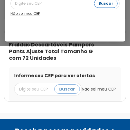
cintura elástica 360 é fácil de pôr mesmo quando eles 
Buscar
estão em movimento, para um ajuste perfeito e até 12 
horas sequinho.
Não sei meu CEP
Cod.:
7500435146487
Pampers
Fraldas Descartáveis Pampers
Pants Ajuste Total Tamanho G
com 72 Unidades
Informe seu CEP para ver ofertas
Buscar
Não sei meu CEP