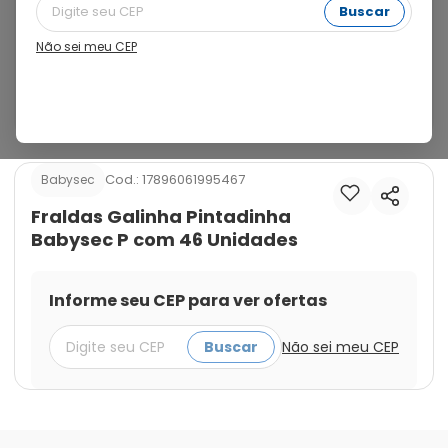
horas. Com cintura elástica e fechos reajustáveis. 
Buscar
Cobertura suave e camada externa com toque suave. 
Garantem máxima proteção e conforto, pois contém 
Não sei meu CEP
barreiras reforçadas e gel ultra absorvente, além da 
cintura elástica e dos fechos reajustáveis que se 
adaptam ao corpinho do bebê.
Cod.:
17896061995467
Babysec
Fraldas Galinha Pintadinha
Babysec P com 46 Unidades
Informe seu CEP para ver ofertas
Buscar
Não sei meu CEP