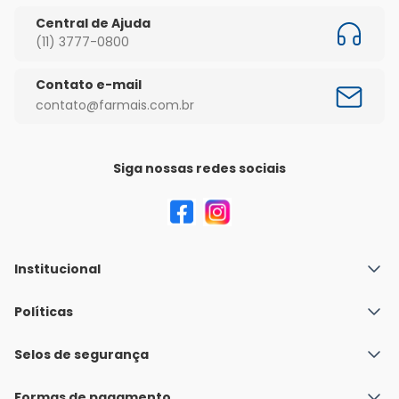
Central de Ajuda
(11) 3777-0800
Contato e-mail
contato@farmais.com.br
Siga nossas redes sociais
Institucional
Quem Somos
Políticas
Fale conosco
Política de Envio
Selos de segurança
Nossas lojas
Política de Privacidade e Segurança
Seja um franqueado
Formas de pagamento