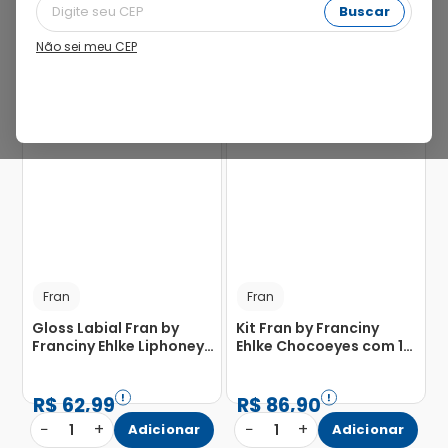
Buscar
Não sei meu CEP
Fran
Fran
Gloss Labial Fran by
Kit Fran by Franciny
Franciny Ehlke Liphoney
Ehlke Chocoeyes com 1
3,5ml
Máscara de Cílios + 1
Lápis Multifuncional
R$
62
,
99
R$
86
,
90
−
+
−
+
1
Adicionar
1
Adicionar