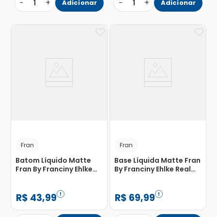
−
+
−
+
1
Adicionar
1
Adicionar
Fran
Fran
Batom Líquido Matte
Base Líquida Matte Fran
Fran By Franciny Ehlke
By Franciny Ehlke Real
Delicadeza 5ml
Filter C03 30g
R$
43
,
99
R$
69
,
99