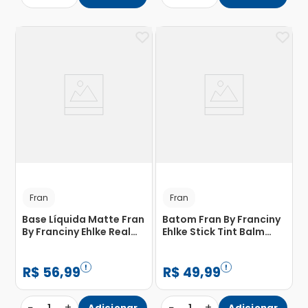
Fran
Fran
Base Líquida Matte Fran
Batom Fran By Franciny
By Franciny Ehlke Real
Ehlke Stick Tint Balm
Filter M01 30g
Wine com 1 Unidade
R$
56
,
99
R$
49
,
99
−
+
−
+
Adicionar
Adicionar