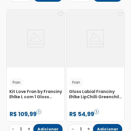
Fran
Fran
Kit Love Fran by Franciny
Gloss Labial Franciny
Ehlke L com 1 Gloss
Ehlke LipChilli Greenchilli
Labial Lovechilli + 1 Lápis
3,3g
Apontável Loveliner + 1
Gloss Labial Liplove
R$
109
,
99
R$
54
,
99
−
+
−
+
1
Adicionar
1
Adicionar