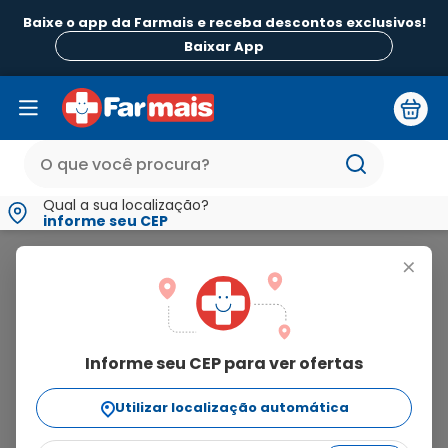
Baixe o app da Farmais e receba descontos exclusivos!
Baixar App
Qual a sua localização?
informe seu CEP
Fran
+
fran
Informe seu CEP para ver ofertas
13
produtos
Utilizar localização automática
Ordenar Por
relevância