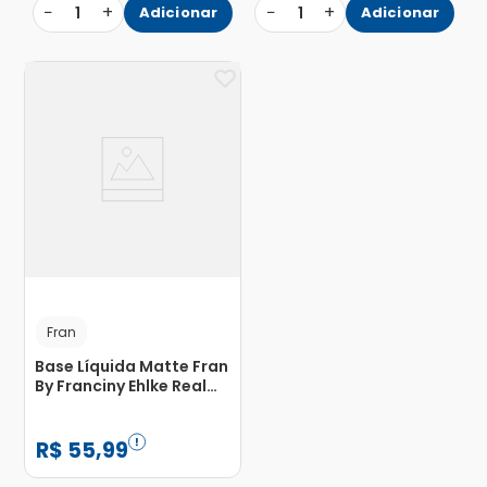
−
+
−
+
1
Adicionar
1
Adicionar
Fran
Base Líquida Matte Fran
By Franciny Ehlke Real
Filter C01 30g
R$
55
,
99