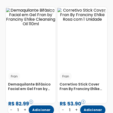
Fran
Fran
Demaquilante Bifásico
Corretivo Stick Cover
Facial em Gel Fran by
Fran By Franciny Ehlke
Franciny Ehlke Cleansing
Rosa com 1 Unidade
Oil 110ml
R$
82
,
99
R$
53
,
90
−
+
−
+
1
Adicionar
1
Adicionar