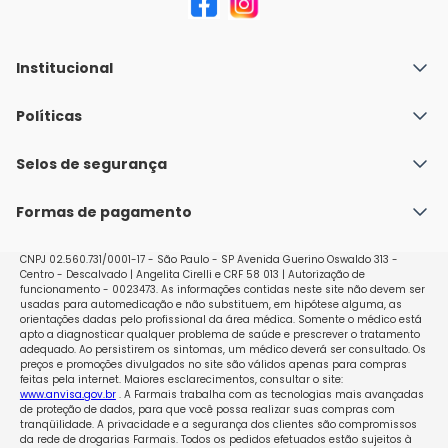
Institucional
Quem Somos
Políticas
Fale conosco
Política de Envio
Selos de segurança
Nossas lojas
Política de Privacidade e Segurança
Seja um franqueado
Formas de pagamento
Políticas de Trocas e Devoluções
Perguntas Frequentes - Faq
CNPJ 02.560.731/0001-17 - São Paulo - SP Avenida Guerino Oswaldo 313 -
Centro - Descalvado | Angelita Cirelli e CRF 58 013 | Autorização de
funcionamento - 0023473. As informações contidas neste site não devem ser
usadas para automedicação e não substituem, em hipótese alguma, as
orientações dadas pelo profissional da área médica. Somente o médico está
apto a diagnosticar qualquer problema de saúde e prescrever o tratamento
adequado. Ao persistirem os sintomas, um médico deverá ser consultado. Os
preços e promoções divulgados no site são válidos apenas para compras
feitas pela internet. Maiores esclarecimentos, consultar o site:
www.anvisa.gov.br
. A Farmais trabalha com as tecnologias mais avançadas
de proteção de dados, para que você possa realizar suas compras com
tranqüilidade. A privacidade e a segurança dos clientes são compromissos
da rede de drogarias Farmais. Todos os pedidos efetuados estão sujeitos à