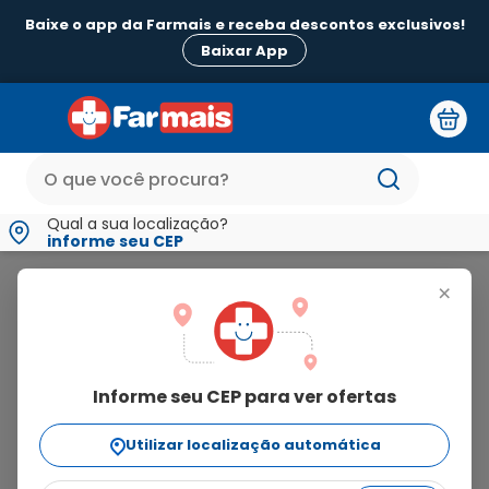
Baixe o app da Farmais e receba descontos exclusivos!
Baixar App
Qual a sua localização?
informe seu CEP
Garasone
+
garasone
1
produto
Informe seu CEP para ver ofertas
relevância
filtrar
Ordenar Por
Utilizar localização automática