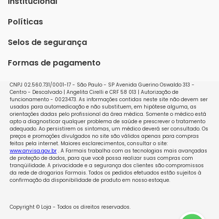
Institucional
Quem Somos
Políticas
Fale conosco
Política de Envio
Selos de segurança
Nossas lojas
Política de Privacidade e Segurança
Seja um franqueado
Formas de pagamento
Políticas de Trocas e Devoluções
Perguntas Frequentes - Faq
CNPJ 02.560.731/0001-17 - São Paulo - SP Avenida Guerino Oswaldo 313 -
Centro - Descalvado | Angelita Cirelli e CRF 58 013 | Autorização de
funcionamento - 0023473. As informações contidas neste site não devem ser
usadas para automedicação e não substituem, em hipótese alguma, as
orientações dadas pelo profissional da área médica. Somente o médico está
apto a diagnosticar qualquer problema de saúde e prescrever o tratamento
adequado. Ao persistirem os sintomas, um médico deverá ser consultado. Os
preços e promoções divulgados no site são válidos apenas para compras
feitas pela internet. Maiores esclarecimentos, consultar o site:
www.anvisa.gov.br
. A Farmais trabalha com as tecnologias mais avançadas
de proteção de dados, para que você possa realizar suas compras com
tranqüilidade. A privacidade e a segurança dos clientes são compromissos
da rede de drogarias Farmais. Todos os pedidos efetuados estão sujeitos à
confirmação da disponibilidade de produto em nosso estoque.
Copyright © Loja - Todos os direitos reservados.