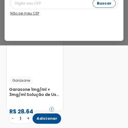
Buscar
13%
Não sei meu CEP
Garasone
Garasone 1mg/ml +
3mg/ml Solução de Uso
Otológico ou Oftálmico
Frasco Gotejador 20ml
R$
28
,
64
−
+
1
Adicionar