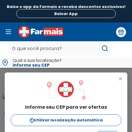
Baixe o app da Farmais e receba descontos exclusivos!
Baixar App
Qual a sua localização?
informe seu CEP
Beleza e Higiene
Para Pele
Hidratantes
Gel Aromatizan
+
Informe seu CEP para ver ofertas
Informações
Utilizar localização automática
O Hidratante PhálleBeauty Girls Gel Aromatizante 