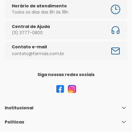
Horário de atendimento
Todos os dias das 8h às 18h
Central de Ajuda
(11) 3777-0800
Contato e-mail
contato@farmais.com.br
Siga nossas redes sociais
Institucional
Quem Somos
Políticas
Fale conosco