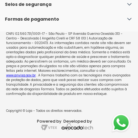
Política de Envio
Selos de segurança
Nossas lojas
Política de Privacidade e Segurança
Seja um franqueado
Formas de pagamento
Políticas de Trocas e Devoluções
Perguntas Frequentes - Faq
CNPJ 02.560.731/0001-17 - São Paulo - SP Avenida Guerino Oswaldo 313 -
Centro - Descalvado | Angelita Cirelli e CRF 58 013 | Autorização de
funcionamento - 0023473. As informações contidas neste site não devem ser
usadas para automedicação e não substituem, em hipótese alguma, as
orientações dadas pelo profissional da área médica. Somente o médico está
apto a diagnosticar qualquer problema de saúde e prescrever o tratamento
adequado. Ao persistirem os sintomas, um médico deverá ser consultado. Os
preços e promoções divulgados no site são válidos apenas para compras
feitas pela internet. Maiores esclarecimentos, consultar o site:
www.anvisa.gov.br
. A Farmais trabalha com as tecnologias mais avançadas
de proteção de dados, para que você possa realizar suas compras com
tranqüilidade. A privacidade e a segurança dos clientes são compromissos
da rede de drogarias Farmais. Todos os pedidos efetuados estão sujeitos à
confirmação da disponibilidade de produto em nosso estoque.
Copyright © Loja - Todos os direitos reservados.
Powered by
Developed by