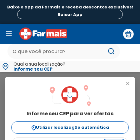
Baixe o app da Farmais e receba descontos exclusivos!
Baixar App
Qual a sua localização?
informe seu CEP
Gino-Canesten
+
gino-
canesten
Informe seu CEP para ver ofertas
10
produtos
Utilizar localização automática
Ordenar Por
relevância