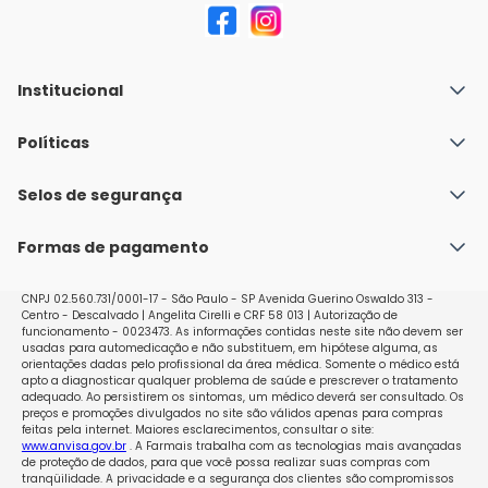
Institucional
Quem Somos
Políticas
Fale conosco
Política de Envio
Selos de segurança
Nossas lojas
Política de Privacidade e Segurança
Seja um franqueado
Formas de pagamento
Políticas de Trocas e Devoluções
Perguntas Frequentes - Faq
CNPJ 02.560.731/0001-17 - São Paulo - SP Avenida Guerino Oswaldo 313 -
Centro - Descalvado | Angelita Cirelli e CRF 58 013 | Autorização de
funcionamento - 0023473. As informações contidas neste site não devem ser
usadas para automedicação e não substituem, em hipótese alguma, as
orientações dadas pelo profissional da área médica. Somente o médico está
apto a diagnosticar qualquer problema de saúde e prescrever o tratamento
adequado. Ao persistirem os sintomas, um médico deverá ser consultado. Os
preços e promoções divulgados no site são válidos apenas para compras
feitas pela internet. Maiores esclarecimentos, consultar o site:
www.anvisa.gov.br
. A Farmais trabalha com as tecnologias mais avançadas
de proteção de dados, para que você possa realizar suas compras com
tranqüilidade. A privacidade e a segurança dos clientes são compromissos