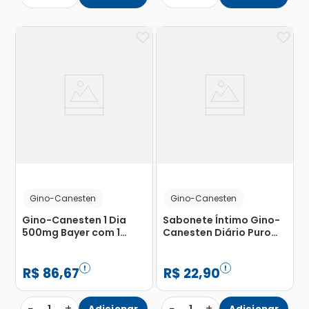
Gino-Canesten
Gino-Canesten
Gino-Canesten 1 Dia
Sabonete Íntimo Gino-
500mg Bayer com 1
Canesten Diário Puro
Comprimido Vaginal + 1
Cuidado 200ml
Aplicador
R$
86
,
67
R$
22
,
90
−
+
−
+
Adicionar
Adicionar