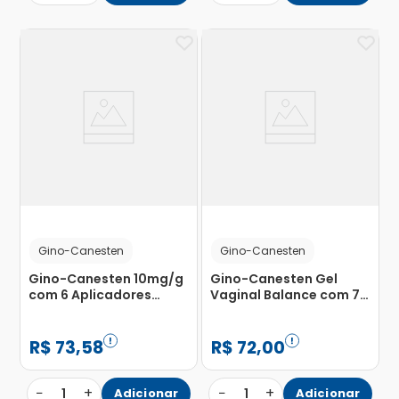
Gino-Canesten
Gino-Canesten
Gino-Canesten 10mg/g
Gino-Canesten Gel
com 6 Aplicadores
Vaginal Balance com 7
Creme de Uso
Bisnagas com 5ml
Ginecológico Bisnaga
35g
R$
73
,
58
R$
72
,
00
−
+
−
+
1
Adicionar
1
Adicionar