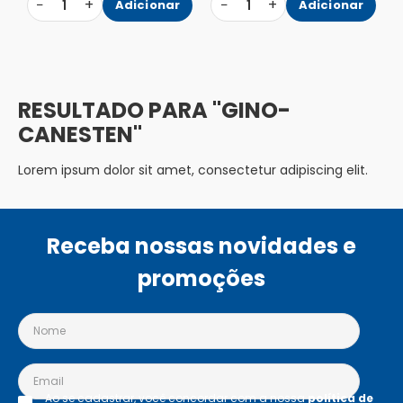
−
+
−
+
1
Adicionar
1
Adicionar
GINO-
CANESTEN
Lorem ipsum dolor sit amet, consectetur adipiscing elit.
Receba nossas novidades e
promoções
Ao se cadastrar, você concordar com a nossa
política de