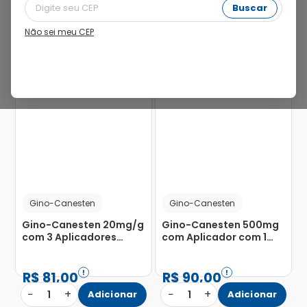
Buscar
Não sei meu CEP
19%
25%
Gino-Canesten
Gino-Canesten
Gino-Canesten 20mg/g
Gino-Canesten 500mg
com 3 Aplicadores
com Aplicador com 1
Creme de Uso
Cápsula Vaginal
Ginecológico Bisnaga
20g
R$
81
,
00
R$
90
,
00
−
+
−
+
1
Adicionar
1
Adicionar