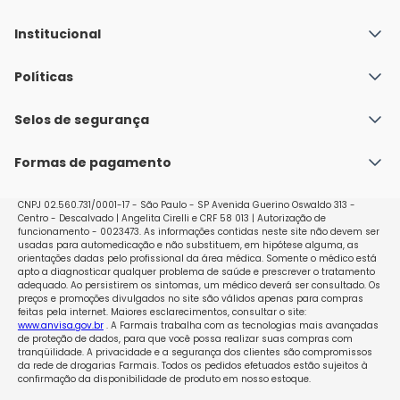
Institucional
Quem Somos
Políticas
Fale conosco
Política de Envio
Selos de segurança
Nossas lojas
Política de Privacidade e Segurança
Seja um franqueado
Formas de pagamento
Políticas de Trocas e Devoluções
Perguntas Frequentes - Faq
CNPJ 02.560.731/0001-17 - São Paulo - SP Avenida Guerino Oswaldo 313 -
Centro - Descalvado | Angelita Cirelli e CRF 58 013 | Autorização de
funcionamento - 0023473. As informações contidas neste site não devem ser
usadas para automedicação e não substituem, em hipótese alguma, as
orientações dadas pelo profissional da área médica. Somente o médico está
apto a diagnosticar qualquer problema de saúde e prescrever o tratamento
adequado. Ao persistirem os sintomas, um médico deverá ser consultado. Os
preços e promoções divulgados no site são válidos apenas para compras
feitas pela internet. Maiores esclarecimentos, consultar o site:
www.anvisa.gov.br
. A Farmais trabalha com as tecnologias mais avançadas
de proteção de dados, para que você possa realizar suas compras com
tranqüilidade. A privacidade e a segurança dos clientes são compromissos
da rede de drogarias Farmais. Todos os pedidos efetuados estão sujeitos à
confirmação da disponibilidade de produto em nosso estoque.