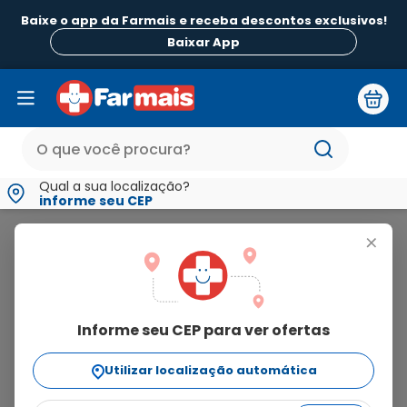
Baixe o app da Farmais e receba descontos exclusivos!
Baixar App
Qual a sua localização?
informe seu CEP
Glicel
+
glicel
Informe seu CEP para ver ofertas
4
produtos
Utilizar localização automática
Ordenar Por
relevância