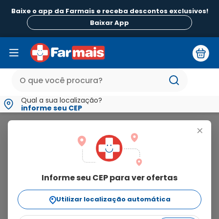
Baixe o app da Farmais e receba descontos exclusivos!
Baixar App
Qual a sua localização?
informe seu CEP
Gracial
+
gracial
Informe seu CEP para ver ofertas
2
produtos
Utilizar localização automática
Ordenar Por
relevância