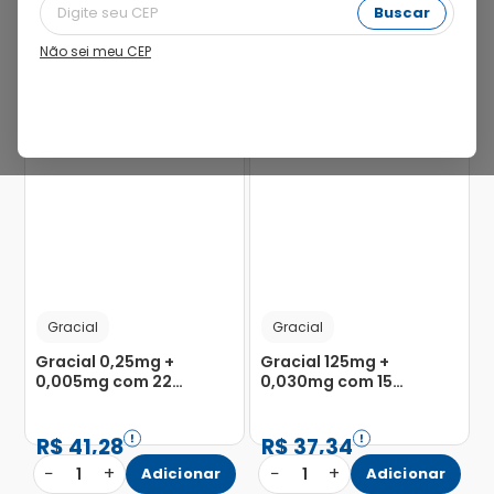
Buscar
Não sei meu CEP
Gracial
Gracial
Gracial 0,25mg +
Gracial 125mg +
0,005mg com 22
0,030mg com 15
Comprimidos
Comprimidos Brancos +
Revestidos
Gracial 0,025mg +
0,040mg com 7
R$
41
,
28
R$
37
,
34
Comprimidos Azuis
−
+
−
+
1
Adicionar
1
Adicionar