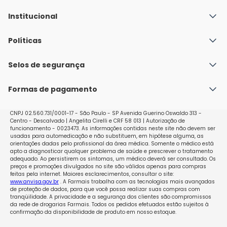
Institucional
Quem Somos
Políticas
Fale conosco
Política de Envio
Selos de segurança
Nossas lojas
Política de Privacidade e Segurança
Seja um franqueado
Formas de pagamento
Políticas de Trocas e Devoluções
Perguntas Frequentes - Faq
CNPJ 02.560.731/0001-17 - São Paulo - SP Avenida Guerino Oswaldo 313 -
Centro - Descalvado | Angelita Cirelli e CRF 58 013 | Autorização de
funcionamento - 0023473. As informações contidas neste site não devem ser
usadas para automedicação e não substituem, em hipótese alguma, as
orientações dadas pelo profissional da área médica. Somente o médico está
apto a diagnosticar qualquer problema de saúde e prescrever o tratamento
adequado. Ao persistirem os sintomas, um médico deverá ser consultado. Os
preços e promoções divulgados no site são válidos apenas para compras
feitas pela internet. Maiores esclarecimentos, consultar o site:
www.anvisa.gov.br
. A Farmais trabalha com as tecnologias mais avançadas
de proteção de dados, para que você possa realizar suas compras com
tranqüilidade. A privacidade e a segurança dos clientes são compromissos
da rede de drogarias Farmais. Todos os pedidos efetuados estão sujeitos à
confirmação da disponibilidade de produto em nosso estoque.