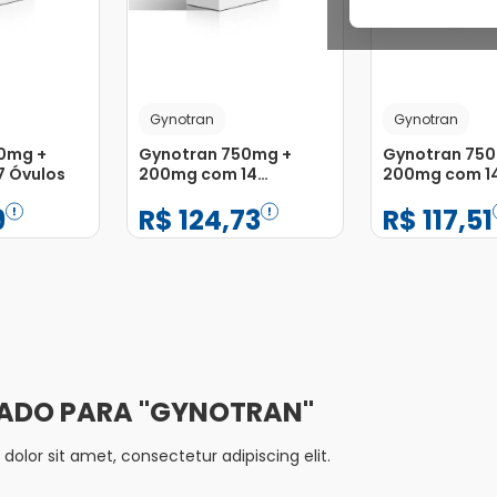
Gynotran
Gynotran
0mg +
Gynotran 750mg +
Gynotran 75
 Óvulos
200mg com 14
200mg com 1
Dedeiras de Uso
Dedeiras de 
9
R$
124
,
73
R$
117
,
51
Ginecológico com 7
Ginecológico
Óvulos
Óvulos
−
+
−
+
1
1
Adicionar
Adicionar
GYNOTRAN
olor sit amet, consectetur adipiscing elit.