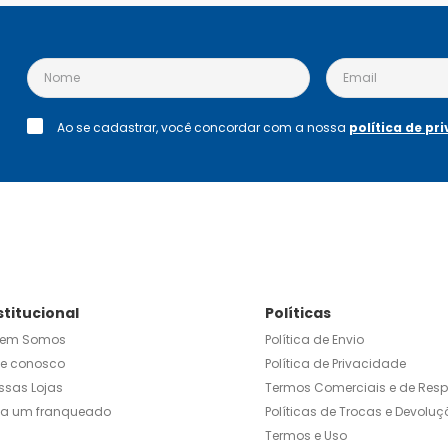
Ao se cadastrar, você concordar com a nossa
política de pr
stitucional
Políticas
em Somos
Política de Envio
le conosco
Política de Privacidade
ssas Lojas
Termos Comerciais e de Res
ja um franqueado
Políticas de Trocas e Devoluç
Termos e Uso