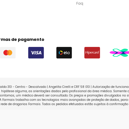
Faq
rmas de pagamento
ldo 313 - Centro - Descalvado | Angelita Cirelli e CRF 58 013 | Autorização de funcio
ipótese alguma, as orientações dadas pelo profissional da área médica. Somente o
sintomas, um médico deverá ser consultado. Os preços e promoções divulgados no sit
 A Farmais trabalha com as tecnologias mais avançadas de proteção de dados, para 
rede de drogarias Farmais. Todos os pedidos efetuados estão sujeitos à confirmação
Powered 