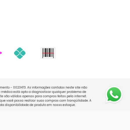
namento - 0023473. As informações contidas neste site não
 médico está apto a diagnosticar qualquer problema de
e são válidos apenas para compras feitas pela internet.
que você possa realizar suas compras com tranqüilidade. A
 da disponibilidade de produto em nosso estoque.
by
Developed by