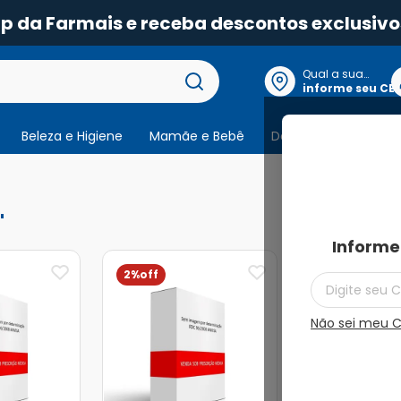
pp da Farmais e receba descontos exclusivo
Qual a sua
localização?
informe seu CE
Beleza e Higiene
Mamãe e Bebê
Dermocosmeticos
3
produtos
Informe
2%
Não sei meu 