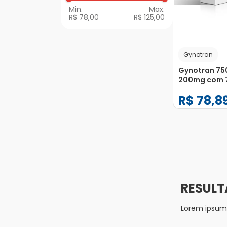
R$ 78,00
R$ 125,00
Gynotran
Gynotran 75
200mg com 7
R$
78
,
8
−
+
1
Lorem ipsum d