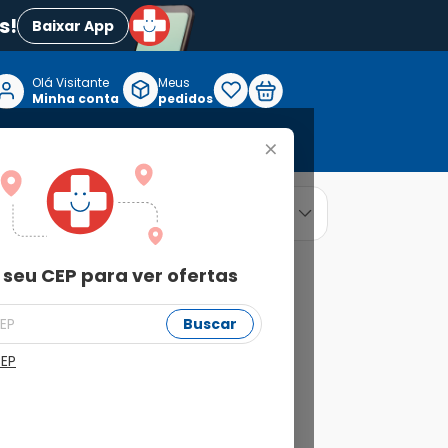
s!
Baixar App
Olá Visitante

Meus
P
Minha conta
pedidos
+
Reabilitação e Longevidade
relevância
ordenar por
 seu CEP para ver ofertas
Buscar
CEP