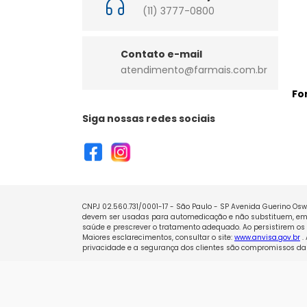
(11) 3777-0800
Contato e-mail
atendimento@farmais.com.br
Fo
Siga nossas redes sociais
CNPJ 02.560.731/0001-17 - São Paulo - SP Avenida Guerino Oswa
devem ser usadas para automedicação e não substituem, em h
saúde e prescrever o tratamento adequado. Ao persistirem os 
Maiores esclarecimentos, consultar o site:
www.anvisa.gov.br
.
privacidade e a segurança dos clientes são compromissos da 
Copyright © Loja - Todos os direitos reservados.