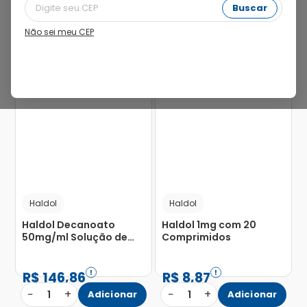
Buscar
Não sei meu CEP
Haldol
Haldol
Haldol Decanoato
Haldol 1mg com 20
50mg/ml Solução de
Comprimidos
Uso Intramuscular com
5 Ampolas com 1ml
R$
146
,
86
R$
8
,
87
−
+
−
+
1
Adicionar
1
Adicionar