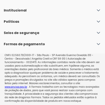
Institucional
Quem Somos
Políticas
Fale conosco
Política de Envio
Selos de segurança
Nossas lojas
Política de Privacidade e Segurança
Seja um franqueado
Formas de pagamento
Políticas de Trocas e Devoluções
Perguntas Frequentes - Faq
CNPJ 02.560.731/0001-17 - São Paulo - SP Avenida Guerino Oswaldo 313 -
Centro - Descalvado | Angelita Cirelli e CRF 58 013 | Autorização de
funcionamento - 0023473. As informações contidas neste site não devem ser
usadas para automedicação e não substituem, em hipótese alguma, as
orientações dadas pelo profissional da área médica. Somente o médico está
apto a diagnosticar qualquer problema de saúde e prescrever o tratamento
adequado. Ao persistirem os sintomas, um médico deverá ser consultado. Os
preços e promoções divulgados no site são válidos apenas para compras
feitas pela internet. Maiores esclarecimentos, consultar o site:
www.anvisa.gov.br
. A Farmais trabalha com as tecnologias mais avançadas
de proteção de dados, para que você possa realizar suas compras com
tranqüilidade. A privacidade e a segurança dos clientes são compromissos
da rede de drogarias Farmais. Todos os pedidos efetuados estão sujeitos à
confirmação da disponibilidade de produto em nosso estoque.