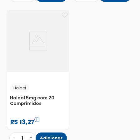
Haldol
Haldol 5mg com 20
Comprimidos
R$
13
,
27
−
+
1
Adicionar