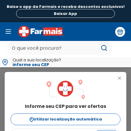
Baixe o app da Farmais e receba descontos exclusivos!
Baixar App
Qual a sua localização?
informe seu CEP
Haldol
+
haldol
Informe seu CEP para ver ofertas
5
produtos
Utilizar localização automática
Ordenar Por
relevância