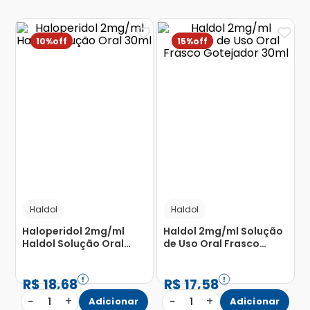
10%
15%
Haldol
Haldol
Haloperidol 2mg/ml
Haldol 2mg/ml Solução
Haldol Solução Oral
de Uso Oral Frasco
30ml
Gotejador 30ml
R$
18
,
68
R$
17
,
58
−
+
−
+
1
Adicionar
1
Adicionar