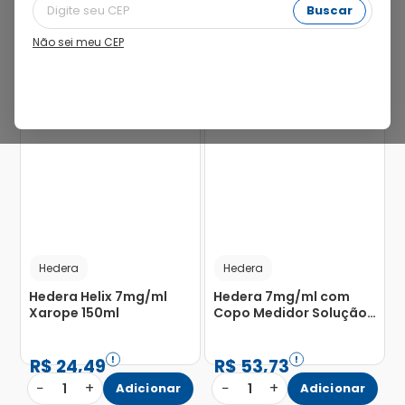
Buscar
Não sei meu CEP
20%
Hedera
Hedera
Hedera Helix 7mg/ml
Hedera 7mg/ml com
Xarope 150ml
Copo Medidor Solução
de Uso Oral Frasco
100ml
R$
24
,
49
R$
53
,
73
−
+
−
+
1
Adicionar
1
Adicionar