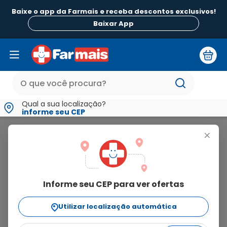
Baixe o app da Farmais e receba descontos exclusivos!
B
Baixar App
Qual a sua localização?
informe seu CEP
Hedera
+
hedera
Informe seu CEP para ver ofertas
4
produtos
Utilizar localização automática
Ordenar Por
relevância