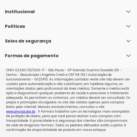
Institucional
Quem Somos
Políticas
Fale conosco
Política de Envio
Selos de segurança
Nossas lojas
Política de Privacidade e Segurança
Seja um franqueado
Formas de pagamento
Políticas de Trocas e Devoluções
Perguntas Frequentes - Faq
CNPJ 02.560.731/0001-17 - São Paulo - SP Avenida Guerino Oswaldo 313 -
Centro - Descalvado | Angelita Cirelli e CRF 58 013 | Autorização de
funcionamento - 0023473. As informações contidas neste site não devem ser
usadas para automedicação e não substituem, em hipótese alguma, as
orientações dadas pelo profissional da área médica. Somente o médico está
apto a diagnosticar qualquer problema de saúde e prescrever o tratamento
adequado. Ao persistirem os sintomas, um médico deverá ser consultado. Os
preços e promoções divulgados no site são válidos apenas para compras
feitas pela internet. Maiores esclarecimentos, consultar o site:
www.anvisa.gov.br
. A Farmais trabalha com as tecnologias mais avançadas
de proteção de dados, para que você possa realizar suas compras com
tranqüilidade. A privacidade e a segurança dos clientes são compromissos
da rede de drogarias Farmais. Todos os pedidos efetuados estão sujeitos à
confirmação da disponibilidade de produto em nosso estoque.