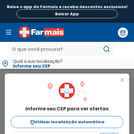
Baixe o app da Farmais e receba descontos exclusivos!
Baixar App
Qual a sua localização?
informe seu CEP
Heimer
+
heimer
Informe seu CEP para ver ofertas
2
produtos
Utilizar localização automática
Ordenar Por
relevância