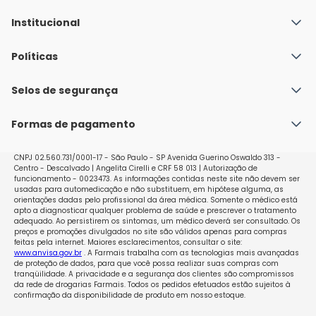
Institucional
Quem Somos
Políticas
Fale conosco
Política de Envio
Selos de segurança
Nossas lojas
Política de Privacidade e Segurança
Seja um franqueado
Formas de pagamento
Políticas de Trocas e Devoluções
Perguntas Frequentes - Faq
CNPJ 02.560.731/0001-17 - São Paulo - SP Avenida Guerino Oswaldo 313 -
Centro - Descalvado | Angelita Cirelli e CRF 58 013 | Autorização de
funcionamento - 0023473. As informações contidas neste site não devem ser
usadas para automedicação e não substituem, em hipótese alguma, as
orientações dadas pelo profissional da área médica. Somente o médico está
apto a diagnosticar qualquer problema de saúde e prescrever o tratamento
adequado. Ao persistirem os sintomas, um médico deverá ser consultado. Os
preços e promoções divulgados no site são válidos apenas para compras
feitas pela internet. Maiores esclarecimentos, consultar o site:
www.anvisa.gov.br
. A Farmais trabalha com as tecnologias mais avançadas
de proteção de dados, para que você possa realizar suas compras com
tranqüilidade. A privacidade e a segurança dos clientes são compromissos
da rede de drogarias Farmais. Todos os pedidos efetuados estão sujeitos à
confirmação da disponibilidade de produto em nosso estoque.