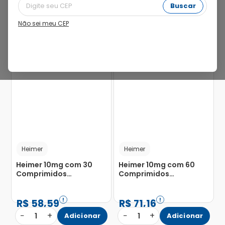
Buscar
Não sei meu CEP
20%
17%
Heimer
Heimer
Heimer 10mg com 30
Heimer 10mg com 60
Comprimidos
Comprimidos
Revestidos
Revestidos
R$
58
,
59
R$
71
,
16
−
+
−
+
1
Adicionar
1
Adicionar