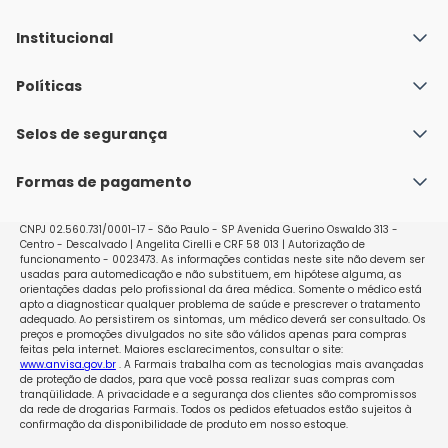
Institucional
Quem Somos
Políticas
Fale conosco
Política de Envio
Selos de segurança
Nossas lojas
Política de Privacidade e Segurança
Seja um franqueado
Formas de pagamento
Políticas de Trocas e Devoluções
Perguntas Frequentes - Faq
CNPJ 02.560.731/0001-17 - São Paulo - SP Avenida Guerino Oswaldo 313 -
Centro - Descalvado | Angelita Cirelli e CRF 58 013 | Autorização de
funcionamento - 0023473. As informações contidas neste site não devem ser
usadas para automedicação e não substituem, em hipótese alguma, as
orientações dadas pelo profissional da área médica. Somente o médico está
apto a diagnosticar qualquer problema de saúde e prescrever o tratamento
adequado. Ao persistirem os sintomas, um médico deverá ser consultado. Os
preços e promoções divulgados no site são válidos apenas para compras
feitas pela internet. Maiores esclarecimentos, consultar o site:
www.anvisa.gov.br
. A Farmais trabalha com as tecnologias mais avançadas
de proteção de dados, para que você possa realizar suas compras com
tranqüilidade. A privacidade e a segurança dos clientes são compromissos
da rede de drogarias Farmais. Todos os pedidos efetuados estão sujeitos à
confirmação da disponibilidade de produto em nosso estoque.