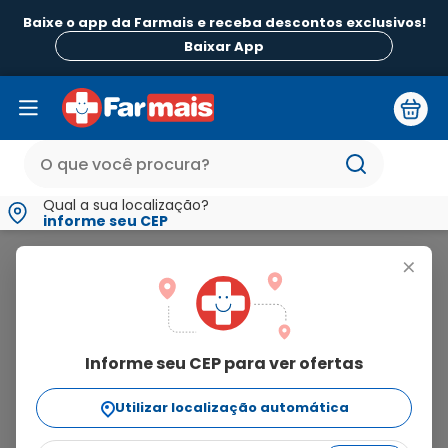
Baixe o app da Farmais e receba descontos exclusivos!
Baixar App
Qual a sua localização?
informe seu CEP
Hepatovit
+
hepatovit
Informe seu CEP para ver ofertas
4
produtos
Utilizar localização automática
Ordenar Por
relevância