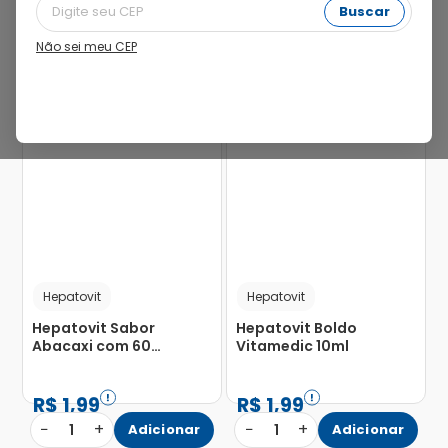
Buscar
Não sei meu CEP
Hepatovit
Hepatovit
Hepatovit Sabor
Hepatovit Boldo
Abacaxi com 60
Vitamedic 10ml
Flaconetes com 10ml
R$
1
,
99
R$
1
,
99
−
+
−
+
1
Adicionar
1
Adicionar