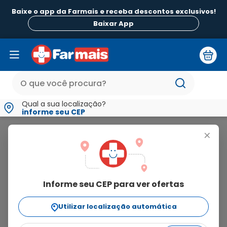
Baixe o app da Farmais e receba descontos exclusivos!
Baixar App
Qual a sua localização?
informe seu CEP
Hervirax
+
hervirax
Informe seu CEP para ver ofertas
3
produtos
Utilizar localização automática
Ordenar Por
relevância