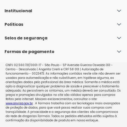
Institucional
Quem Somos
Políticas
Fale conosco
Política de Envio
Selos de segurança
Nossas lojas
Política de Privacidade e Segurança
Seja um franqueado
Formas de pagamento
Políticas de Trocas e Devoluções
Perguntas Frequentes - Faq
CNPJ 02.560.731/0001-17 - São Paulo - SP Avenida Guerino Oswaldo 313 -
Centro - Descalvado | Angelita Cirelli e CRF 58 013 | Autorização de
funcionamento - 0023473. As informações contidas neste site não devem ser
usadas para automedicação e não substituem, em hipótese alguma, as
orientações dadas pelo profissional da área médica. Somente o médico está
apto a diagnosticar qualquer problema de saúde e prescrever o tratamento
adequado. Ao persistirem os sintomas, um médico deverá ser consultado. Os
preços e promoções divulgados no site são válidos apenas para compras
feitas pela internet. Maiores esclarecimentos, consultar o site:
www.anvisa.gov.br
. A Farmais trabalha com as tecnologias mais avançadas
de proteção de dados, para que você possa realizar suas compras com
tranqüilidade. A privacidade e a segurança dos clientes são compromissos
da rede de drogarias Farmais. Todos os pedidos efetuados estão sujeitos à
confirmação da disponibilidade de produto em nosso estoque.