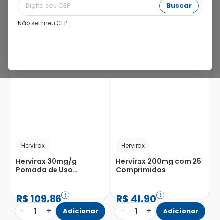
Buscar
Não sei meu CEP
37%
Hervirax
Hervirax
Hervirax 30mg/g
Hervirax 200mg com 25
Pomada de Uso
Comprimidos
Oftálmico Bisnaga 4,5g
R$
109
,
86
R$
41
,
90
−
+
−
+
1
Adicionar
1
Adicionar