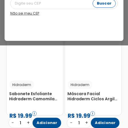
Buscar
Não sei meu CEP
26%
Hidraderm
Hidraderm
Sabonete Esfoliante
Máscara Facial
Hidraderm Camomila
Hidraderm Ciclos Argila
150ml
Anti-Puluição 60g
R$
19
,
99
R$
19
,
99
−
+
−
+
1
Adicionar
1
Adicionar