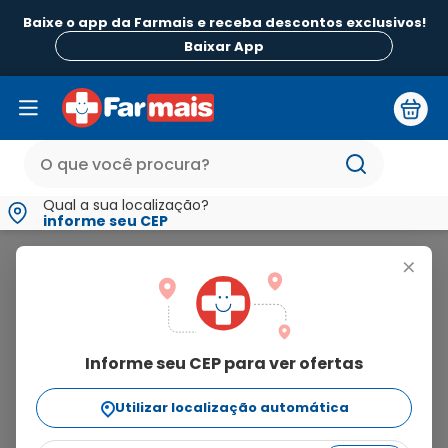
Baixe o app da Farmais e receba descontos exclusivos!
B
Baixar App
Qual a sua localização?
informe seu CEP
Hidraderm
+
hidraderm
Informe seu CEP para ver ofertas
24
produtos
Utilizar localização automática
Ordenar Por
relevância