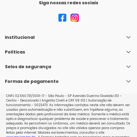
Siga nossas redes sociais
Institucional
Quem Somos
Políticas
Fale conosco
Política de Envio
Selos de segurança
Nossas lojas
Política de Privacidade e Segurança
Seja um franqueado
Formas de pagamento
Políticas de Trocas e Devoluções
Perguntas Frequentes - Faq
CNPJ 02.560.731/0001-17 - São Paulo - SP Avenida Guerino Oswaldo 313 -
Centro - Descalvado | Angelita Cirelli e CRF 58 013 | Autorização de
funcionamento - 0023473. As informações contidas neste site não devem ser
usadas para automedicação e não substituem, em hipótese alguma, as
orientações dadas pelo profissional da área médica. Somente o médico está
apto a diagnosticar qualquer problema de saúde e prescrever o tratamento
adequado. Ao persistirem os sintomas, um médico deverá ser consultado. Os
preços e promoções divulgados no site são válidos apenas para compras
feitas pela internet. Maiores esclarecimentos, consultar o site: