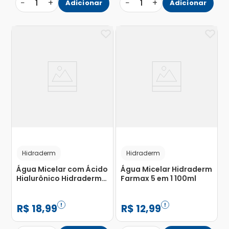
−
+
−
+
1
Adicionar
1
Adicionar
Hidraderm
Hidraderm
Água Micelar com Ácido
Água Micelar Hidraderm
Hialurônico Hidraderm
Farmax 5 em 1 100ml
200ml
R$
18
,
99
R$
12
,
99