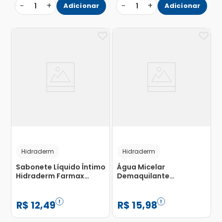
−
+
−
+
1
Adicionar
1
Adicionar
Hidraderm
Hidraderm
Sabonete Líquido Íntimo
Água Micelar
Hidraderm Farmax
Demaquilante
Diário Fresh 200ml
Hidraderm 200ml
R$
12
,
49
R$
15
,
98