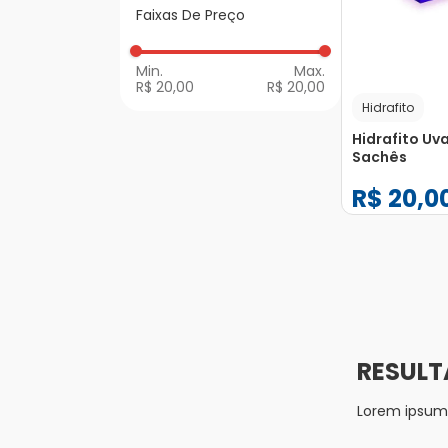
Faixas De Preço
Re-Hidratantes
R$ 20,00
R$ 20,00
Hidrafito
Hidrafito Uv
Sachês
R$
20
,
0
−
+
1
Lorem ipsum d