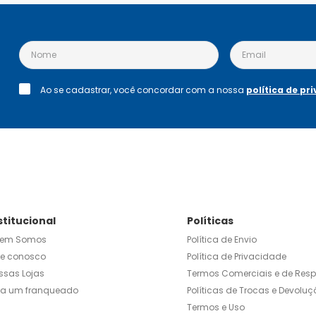
Ao se cadastrar, você concordar com a nossa
política de pr
stitucional
Políticas
em Somos
Política de Envio
le conosco
Política de Privacidade
ssas Lojas
Termos Comerciais e de Res
ja um franqueado
Políticas de Trocas e Devoluç
Termos e Uso