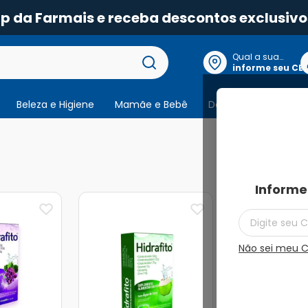
pp da Farmais e receba descontos exclusivo
Qual a sua
localização?
informe seu CE
Beleza e Higiene
Mamãe e Bebê
Dermocosmeticos
3
produtos
Informe
Não sei meu 