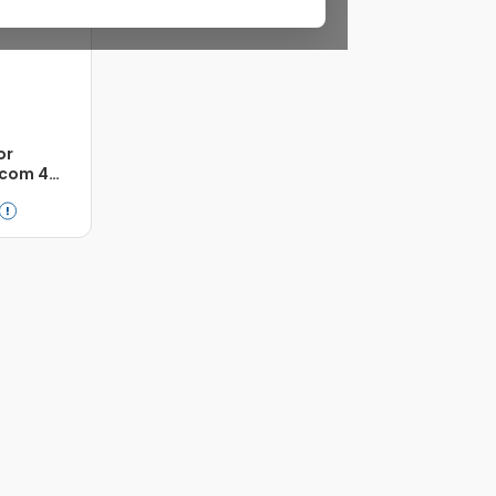
or
 com 4
7g
Adicionar