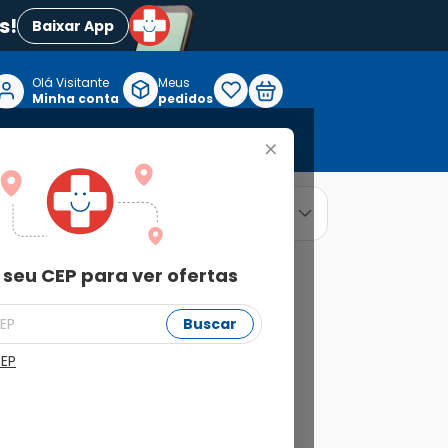
s!
Baixar App
Olá Visitante

Meus
P
Minha conta
pedidos
+
Reabilitação e Longevidade
relevância
ordenar por
 seu CEP para ver ofertas
Buscar
CEP