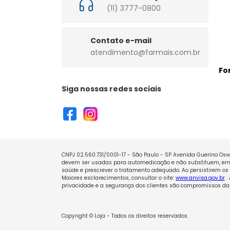
(11) 3777-0800
Contato e-mail
atendimento@farmais.com.br
Fo
Siga nossas redes sociais
CNPJ 02.560.731/0001-17 - São Paulo - SP Avenida Guerino Oswa
devem ser usadas para automedicação e não substituem, em h
saúde e prescrever o tratamento adequado. Ao persistirem os 
Maiores esclarecimentos, consultar o site:
www.anvisa.gov.br
.
privacidade e a segurança dos clientes são compromissos da 
Copyright © Loja - Todos os direitos reservados.