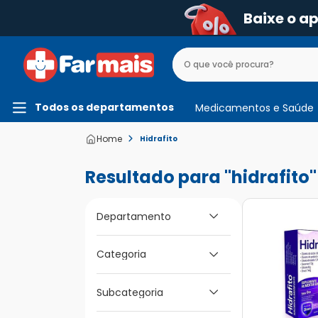
Baixe o a
Todos os departamentos
Medicamentos e Saúde
Hidrafito
hidrafito
Departamento
Medicamentos e
Categoria
Saúde
Estômago Fígado e
Subcategoria
Intestino