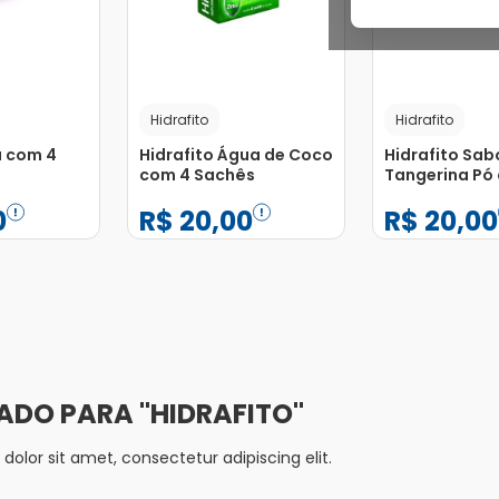
Hidrafito
Hidrafito
a com 4
Hidrafito Água de Coco
Hidrafito Sab
com 4 Sachês
Tangerina Pó
Sachês com 
0
R$
20
,
00
R$
20
,
00
−
+
−
+
1
1
Adicionar
Adicionar
HIDRAFITO
olor sit amet, consectetur adipiscing elit.