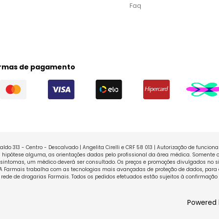
Faq
rmas de pagamento
ldo 313 - Centro - Descalvado | Angelita Cirelli e CRF 58 013 | Autorização de funcio
ipótese alguma, as orientações dadas pelo profissional da área médica. Somente o
sintomas, um médico deverá ser consultado. Os preços e promoções divulgados no sit
 A Farmais trabalha com as tecnologias mais avançadas de proteção de dados, para 
rede de drogarias Farmais. Todos os pedidos efetuados estão sujeitos à confirmação
Powered 