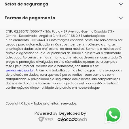
Política de Envio
Selos de segurança
Nossas lojas
Política de Privacidade e Segurança
Seja um franqueado
Formas de pagamento
Políticas de Trocas e Devoluções
Perguntas Frequentes - Faq
CNPJ 02.560.731/0001-17 - São Paulo - SP Avenida Guerino Oswaldo 313 -
Centro - Descalvado | Angelita Cirelli e CRF 58 013 | Autorização de
funcionamento - 0023473. As informações contidas neste site não devem ser
usadas para automedicação e não substituem, em hipótese alguma, as
orientações dadas pelo profissional da área médica. Somente o médico está
apto a diagnosticar qualquer problema de saúde e prescrever o tratamento
adequado. Ao persistirem os sintomas, um médico deverá ser consultado. Os
preços e promoções divulgados no site são válidos apenas para compras
feitas pela internet. Maiores esclarecimentos, consultar o site:
www.anvisa.gov.br
. A Farmais trabalha com as tecnologias mais avançadas
de proteção de dados, para que você possa realizar suas compras com
tranqüilidade. A privacidade e a segurança dos clientes são compromissos
da rede de drogarias Farmais. Todos os pedidos efetuados estão sujeitos à
confirmação da disponibilidade de produto em nosso estoque.
Copyright © Loja - Todos os direitos reservados.
Powered by
Developed by