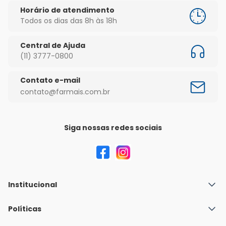
Horário de atendimento
Todos os dias das 8h às 18h
Central de Ajuda
(11) 3777-0800
Contato e-mail
contato@farmais.com.br
Siga nossas redes sociais
Institucional
Quem Somos
Políticas
Fale conosco