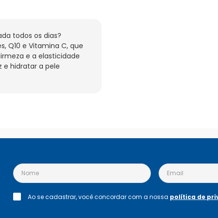
da todos os dias? 
, Q10 e Vitamina C, que 
irmeza e a elasticidade 
e hidratar a pele 
Ao se cadastrar, você concordar com a nossa
política de pr