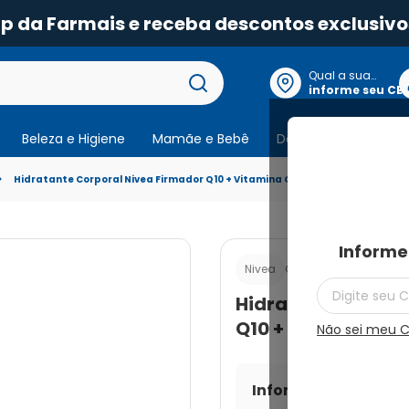
pp da Farmais e receba descontos exclusivo
Qual a sua
localização?
informe seu CE
Beleza e Higiene
Mamãe e Bebê
Dermocosmeticos
Hidratante Corporal Nivea Firmador Q10 + Vitamina C Pele Seca 200ml
Informe
Cod.:
400590049820
Nivea
Hidratante Corpor
Q10 + Vitamina C 
Não sei meu 
Informe seu CEP par