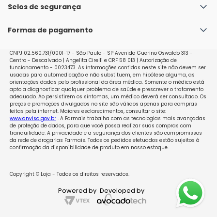
Política de Envio
Selos de segurança
Nossas lojas
Política de Privacidade e Segurança
Seja um franqueado
Formas de pagamento
Políticas de Trocas e Devoluções
Perguntas Frequentes - Faq
CNPJ 02.560.731/0001-17 - São Paulo - SP Avenida Guerino Oswaldo 313 -
Centro - Descalvado | Angelita Cirelli e CRF 58 013 | Autorização de
funcionamento - 0023473. As informações contidas neste site não devem ser
usadas para automedicação e não substituem, em hipótese alguma, as
orientações dadas pelo profissional da área médica. Somente o médico está
apto a diagnosticar qualquer problema de saúde e prescrever o tratamento
adequado. Ao persistirem os sintomas, um médico deverá ser consultado. Os
preços e promoções divulgados no site são válidos apenas para compras
feitas pela internet. Maiores esclarecimentos, consultar o site:
www.anvisa.gov.br
. A Farmais trabalha com as tecnologias mais avançadas
de proteção de dados, para que você possa realizar suas compras com
tranqüilidade. A privacidade e a segurança dos clientes são compromissos
da rede de drogarias Farmais. Todos os pedidos efetuados estão sujeitos à
confirmação da disponibilidade de produto em nosso estoque.
Copyright © Loja - Todos os direitos reservados.
Powered by
Developed by