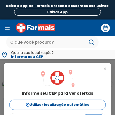
Baixe o app da Farmais e receba descontos exclusivos!
Baixar App
Qual a sua localização?
informe seu CEP
Beleza e Higiene
Para Pele
Hidratantes
Hidratante Faci
+
Informe seu CEP para ver ofertas
Informações
Utilizar localização automática
O que é e para que serve o Hidratante Facial Diurno 