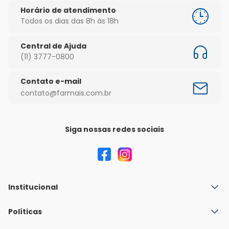
Horário de atendimento
Todos os dias das 8h às 18h
Central de Ajuda
(11) 3777-0800
Contato e-mail
contato@farmais.com.br
Siga nossas redes sociais
Institucional
Quem Somos
Políticas
Fale conosco