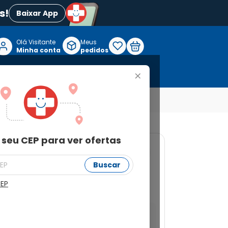
s!
Baixar App
Olá Visitante

Meus
P
Minha conta
pedidos
+
Reabilitação e Longevidade
 seu CEP para ver ofertas
91
Buscar
 Vulvar Belavie
CEP
a ver ofertas