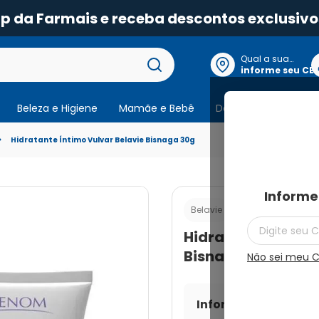
pp da Farmais e receba descontos exclusivo
Qual a sua
localização?
informe seu CE
Beleza e Higiene
Mamãe e Bebê
Dermocosmeticos
Hidratante Íntimo Vulvar Belavie Bisnaga 30g
Informe
Cod.:
78960062972
Belavie
Hidratante Íntimo
Bisnaga 30g
Não sei meu 
Informe seu CEP par