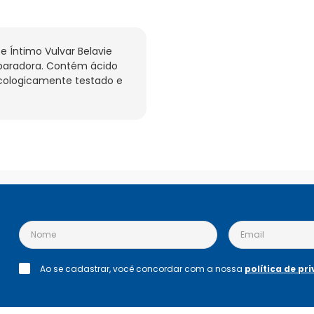
 Íntimo Vulvar Belavie 
paradora. Contém ácido 
ecologicamente testado e 
Ao se cadastrar, você concordar com a nossa
política de pr