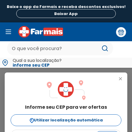
Baixe o app da Farmais e receba descontos exclusivos!
Baixar App
Qual a sua localização?
informe seu CEP
Humectol D
+
humectol
d
Informe seu CEP para ver ofertas
1
produto
Utilizar localização automática
Ordenar Por
relevância