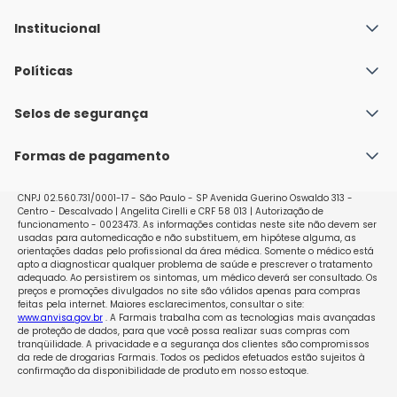
Institucional
Quem Somos
Políticas
Fale conosco
Política de Envio
Selos de segurança
Nossas lojas
Política de Privacidade e Segurança
Seja um franqueado
Formas de pagamento
Políticas de Trocas e Devoluções
Perguntas Frequentes - Faq
CNPJ 02.560.731/0001-17 - São Paulo - SP Avenida Guerino Oswaldo 313 -
Centro - Descalvado | Angelita Cirelli e CRF 58 013 | Autorização de
funcionamento - 0023473. As informações contidas neste site não devem ser
usadas para automedicação e não substituem, em hipótese alguma, as
orientações dadas pelo profissional da área médica. Somente o médico está
apto a diagnosticar qualquer problema de saúde e prescrever o tratamento
adequado. Ao persistirem os sintomas, um médico deverá ser consultado. Os
preços e promoções divulgados no site são válidos apenas para compras
feitas pela internet. Maiores esclarecimentos, consultar o site:
www.anvisa.gov.br
. A Farmais trabalha com as tecnologias mais avançadas
de proteção de dados, para que você possa realizar suas compras com
tranqüilidade. A privacidade e a segurança dos clientes são compromissos
da rede de drogarias Farmais. Todos os pedidos efetuados estão sujeitos à
confirmação da disponibilidade de produto em nosso estoque.