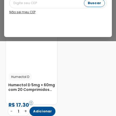
Buscar
Não sei meu CEP
15%
Humectol D
Humectol D 5mg + 60mg
com 20 Comprimidos
Revestidos
R$
17
,
30
−
+
1
Adicionar