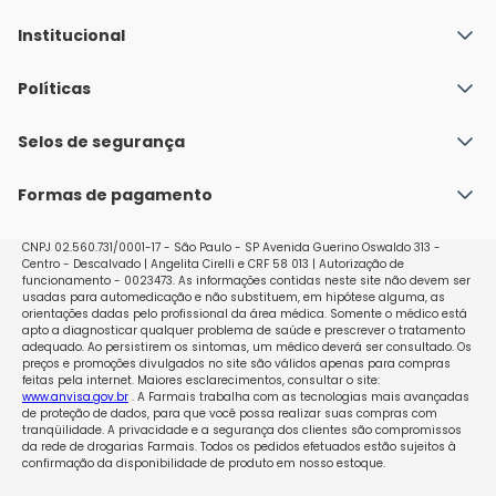
Institucional
Quem Somos
Políticas
Fale conosco
Política de Envio
Selos de segurança
Nossas lojas
Política de Privacidade e Segurança
Seja um franqueado
Formas de pagamento
Políticas de Trocas e Devoluções
Perguntas Frequentes - Faq
CNPJ 02.560.731/0001-17 - São Paulo - SP Avenida Guerino Oswaldo 313 -
Centro - Descalvado | Angelita Cirelli e CRF 58 013 | Autorização de
funcionamento - 0023473. As informações contidas neste site não devem ser
usadas para automedicação e não substituem, em hipótese alguma, as
orientações dadas pelo profissional da área médica. Somente o médico está
apto a diagnosticar qualquer problema de saúde e prescrever o tratamento
adequado. Ao persistirem os sintomas, um médico deverá ser consultado. Os
preços e promoções divulgados no site são válidos apenas para compras
feitas pela internet. Maiores esclarecimentos, consultar o site:
www.anvisa.gov.br
. A Farmais trabalha com as tecnologias mais avançadas
de proteção de dados, para que você possa realizar suas compras com
tranqüilidade. A privacidade e a segurança dos clientes são compromissos
da rede de drogarias Farmais. Todos os pedidos efetuados estão sujeitos à
confirmação da disponibilidade de produto em nosso estoque.