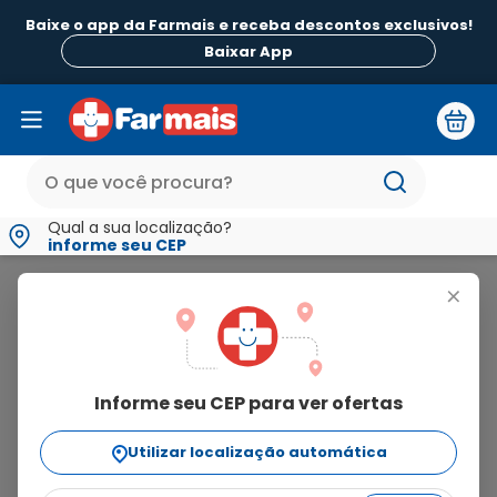
Baixe o app da Farmais e receba descontos exclusivos!
Baixar App
Qual a sua localização?
informe seu CEP
Hytos Plus
+
hytos
plus
Informe seu CEP para ver ofertas
2
produtos
Utilizar localização automática
Ordenar Por
relevância