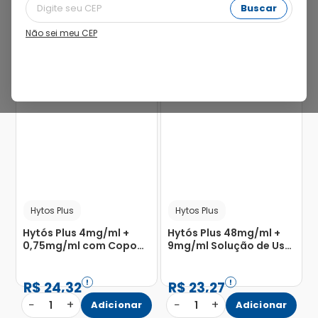
Buscar
Não sei meu CEP
20%
Hytos Plus
Hytos Plus
Hytós Plus 4mg/ml +
Hytós Plus 48mg/ml +
0,75mg/ml com Copo
9mg/ml Solução de Uso
Medidor Xarope Frasco
Oral Frasco Gotejador
100ml
15ml
R$
24
,
32
R$
23
,
27
−
+
−
+
1
Adicionar
1
Adicionar