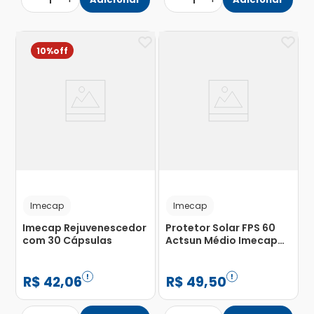
1
1
10%
Imecap
Imecap
Imecap Rejuvenescedor
Protetor Solar FPS 60
com 30 Cápsulas
Actsun Médio Imecap
50g
R$
42
,
06
R$
49
,
50