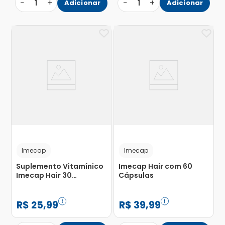
−
+
−
+
1
Adicionar
1
Adicionar
Imecap
Imecap
Suplemento Vitamínico
Imecap Hair com 60
Imecap Hair 30
Cápsulas
Cápsulas
R$
25
,
99
R$
39
,
99