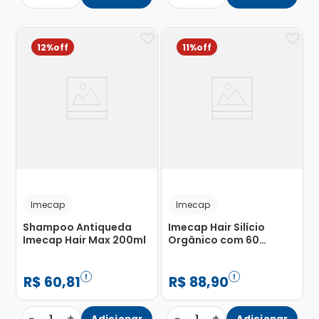
12%
11%
Imecap
Imecap
Shampoo Antiqueda
Imecap Hair Silício
Imecap Hair Max 200ml
Orgânico com 60
Cápsulas
R$
60
,
81
R$
88
,
90
−
+
−
+
Adicionar
Adicionar