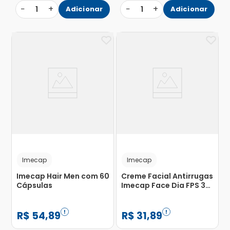
−
+
−
+
1
Adicionar
1
Adicionar
Imecap
Imecap
Imecap Hair Men com 60
Creme Facial Antirrugas
Cápsulas
Imecap Face Dia FPS 30
35g
R$
54
,
89
R$
31
,
89