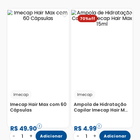
70%
Imecap
Imecap
Imecap Hair Max com 60
Ampola de Hidratação
Cápsulas
Capilar Imecap Hair Max
15ml
R$
49
,
90
R$
4
,
99
−
+
−
+
1
Adicionar
1
Adicionar