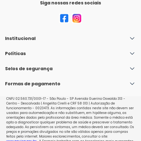
Siga nossas redes sociais
Institucional
Quem Somos
Políticas
Fale conosco
Política de Envio
Selos de segurança
Nossas lojas
Política de Privacidade e Segurança
Seja um franqueado
Formas de pagamento
Políticas de Trocas e Devoluções
Perguntas Frequentes - Faq
CNPJ 02.560.731/0001-17 - São Paulo - SP Avenida Guerino Oswaldo 313 -
Centro - Descalvado | Angelita Cirelli e CRF 58 013 | Autorização de
funcionamento - 0023473. As informações contidas neste site não devem ser
usadas para automedicação e não substituem, em hipótese alguma, as
orientações dadas pelo profissional da área médica. Somente o médico está
apto a diagnosticar qualquer problema de saúde e prescrever o tratamento
adequado. Ao persistirem os sintomas, um médico deverá ser consultado. Os
preços e promoções divulgados no site são válidos apenas para compras
feitas pela internet. Maiores esclarecimentos, consultar o site: