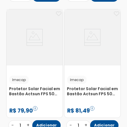
Imecap
Imecap
Protetor Solar Facial em
Protetor Solar Facial em
Bastão Actsun FPS 50
Bastão Actsun FPS 50
Médio Imecap 14g
Claro Imecap 14g
R$
79
,
90
R$
81
,
49
−
+
−
+
1
Adicionar
1
Adicionar