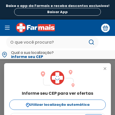
Baixe o app da Farmais e receba descontos exclusivos!
B
Baixar App
Qual a sua localização?
informe seu CEP
Imecap
+
imecap
Informe seu CEP para ver ofertas
20
produtos
Utilizar localização automática
Ordenar Por
relevância