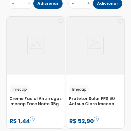
−
+
−
+
1
Adicionar
1
Adicionar
Imecap
Imecap
Creme Facial Antirrugas
Protetor Solar FPS 60
Imecap Face Noite 35g
Actsun Claro Imecap
50g
R$
1
,
44
R$
52
,
90