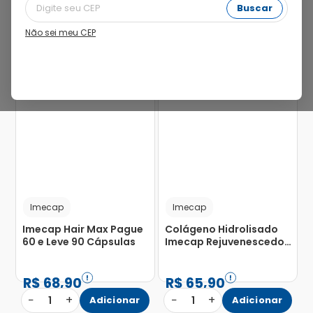
Buscar
Não sei meu CEP
Imecap
Imecap
Imecap Hair Max Pague
Colágeno Hidrolisado
60 e Leve 90 Cápsulas
Imecap Rejuvenescedor
com 30 Sachês com
3,5g
R$
68
,
90
R$
65
,
90
−
+
−
+
1
Adicionar
1
Adicionar