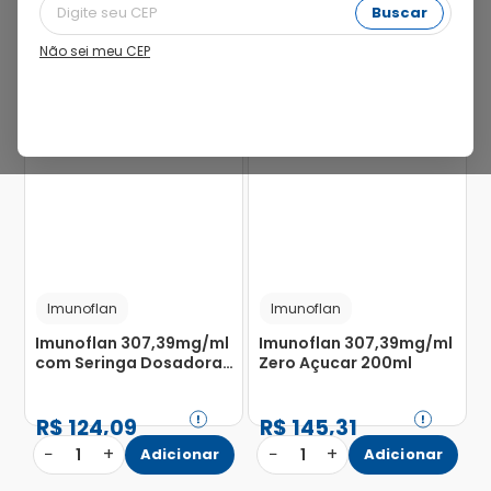
Buscar
12%
Não sei meu CEP
Imunoflan
Imunoflan
Imunoflan 307,39mg/ml
Imunoflan 307,39mg/ml
com Seringa Dosadora
Zero Açucar 200ml
Solução de Uso Oral
Frasco 120ml
R$
124
,
09
R$
145
,
31
−
+
−
+
1
Adicionar
1
Adicionar