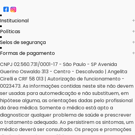
Institucional
+
Institucional
Quem Somos
Políticas
+
Fale conosco
Informações
Nossas lojas
Política de Envio
Selos de segurança
+
Política de Privacidade e Segurança
Seja um franqueado
Políticas de Trocas e Devoluções
Formas de pagamento
+
CNPJ 02.560.731/0001-17 - São Paulo - SP Avenida
Perguntas Frequentes - Faq
Guerino Oswaldo 313 - Centro - Descalvado | Angelita
Cirelli e CRF 58 013 | Autorização de funcionamento -
0023473. As informações contidas neste site não devem
ser usadas para automedicação e não substituem, em
hipótese alguma, as orientações dadas pelo profissional
da área médica. Somente o médico está apto a
diagnosticar qualquer problema de saúde e prescrever
o tratamento adequado. Ao persistirem os sintomas, um
médico deverá ser consultado. Os preços e promoções