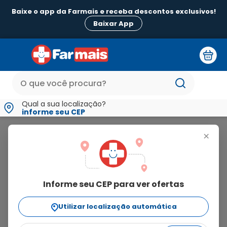
Baixe o app da Farmais e receba descontos exclusivos!
B
Baixar App
Qual a sua localização?
informe seu CEP
Imunoflan
+
imunoflan
3
produtos
Informe seu CEP para ver ofertas
relevância
filtrar
Ordenar Por
Utilizar localização automática