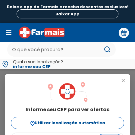
Baixe o app da Farmais e receba descontos exclusivos!
Baixar App
Qual a sua localização?
informe seu CEP
Inspra
+
inspra
Informe seu CEP para ver ofertas
3
produtos
Utilizar localização automática
Ordenar Por
relevância