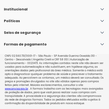
Institucional
Quem Somos
Políticas
Fale conosco
Política de Envio
Selos de segurança
Nossas lojas
Política de Privacidade e Segurança
Seja um franqueado
Formas de pagamento
Políticas de Trocas e Devoluções
Perguntas Frequentes - Faq
CNPJ 02.560.731/0001-17 - São Paulo - SP Avenida Guerino Oswaldo 313 -
Centro - Descalvado | Angelita Cirelli e CRF 58 013 | Autorização de
funcionamento - 0023473. As informações contidas neste site não devem ser
usadas para automedicação e não substituem, em hipótese alguma, as
orientações dadas pelo profissional da área médica. Somente o médico está
apto a diagnosticar qualquer problema de saúde e prescrever o tratamento
adequado. Ao persistirem os sintomas, um médico deverá ser consultado. Os
preços e promoções divulgados no site são válidos apenas para compras
feitas pela internet. Maiores esclarecimentos, consultar o site:
www.anvisa.gov.br
. A Farmais trabalha com as tecnologias mais avançadas
de proteção de dados, para que você possa realizar suas compras com
tranqüilidade. A privacidade e a segurança dos clientes são compromissos
da rede de drogarias Farmais. Todos os pedidos efetuados estão sujeitos à
confirmação da disponibilidade de produto em nosso estoque.